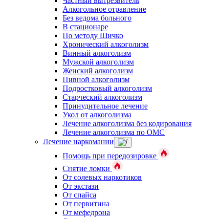
Частный вытрезвитель
Алкогольное отравление
Без ведома больного
В стационаре
По методу Шичко
Хронический алкоголизм
Винный алкоголизм
Мужской алкоголизм
Женский алкоголизм
Пивной алкоголизм
Подростковый алкоголизм
Старческий алкоголизм
Принудительное лечение
Укол от алкоголизма
Лечение алкоголизма без кодирования
Лечение алкоголизма по ОМС
Лечение наркомании
Помощь при передозировке
Снятие ломки
От солевых наркотиков
От экстази
От спайса
От первитина
От мефедрона