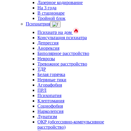
Лазерное кодирование
На 3 года
В стационаре
Тройной блок
Психиатрия
Психиатр на дом
Консультация психиатра
Депрессия
Анорексия
Биполярное расстройство
Неврозы
Тревожное расстройство
ТДР
Белая горячка
Нервные тики
Агорафобия
ПРЛ
Психопатия
Клептомания
Социофобия
Нарколепсия
Лунатизм
ОКР (обсессивно-компульсивное
расстройство)