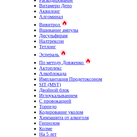
Раскодирование
Витамерц Депо
Аквилонг
Алгоминал
Вивитрол
Вшивание ампулы
Дисульфирам
Налтрексон
Тетлонг
Эспераль
По методу Довженко
Актоплекс
Алкоблокада
Имплантация Продетоксоном
SIT (MST)
Двойной блок
Иглоукалыванием
С провокацией
Торпедо
Кодирование уколом
Химзащита от алкоголя
Гипнозом
Колме
На 5 лет