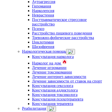
Аутоагрессия
Гипомания
Нарколепсия
Неврастения
Посттравматическое стрессовое
расстройство
Психоз
Расстройство пищевого поведения
Тревожно-фобические расстройства
Циклотимия
Шизофрения
Наркологическая помощь
Консультация нарколога
Нарколог на дом
Лечение игромании
Лечение токсикомании
Лечение интернет-зависимости
Лечение зависимости от ставок на спорт
Консультация сексолога
Консультация аддиктолога
Консультация токсиколога
Консультация психотерапевта
Консультация терапевта
Реабилитация