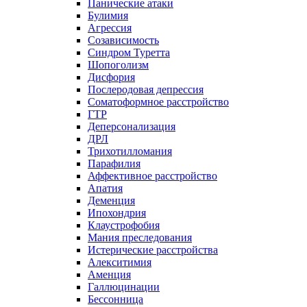
Панические атаки
Булимия
Агрессия
Созависимость
Синдром Туретта
Шопоголизм
Дисфория
Послеродовая депрессия
Соматоформное расстройство
ГТР
Деперсонализация
ДРЛ
Трихотилломания
Парафилия
Аффективное расстройство
Апатия
Деменция
Ипохондрия
Клаустрофобия
Мания преследования
Истерические расстройства
Алекситимия
Аменция
Галлюцинации
Бессонница