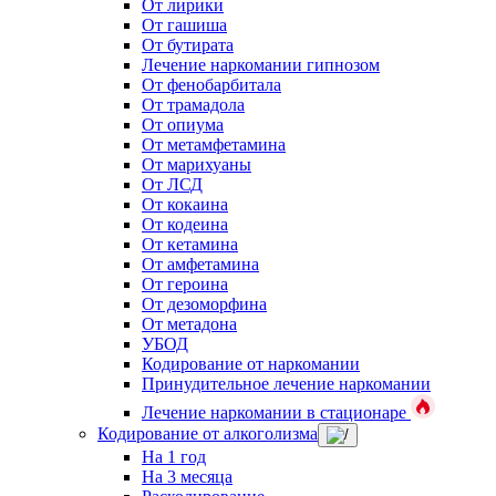
От лирики
От гашиша
От бутирата
Лечение наркомании гипнозом
От фенобарбитала
От трамадола
От опиума
От метамфетамина
От марихуаны
От ЛСД
От кокаина
От кодеина
От кетамина
От амфетамина
От героина
От дезоморфина
От метадона
УБОД
Кодирование от наркомании
Принудительное лечение наркомании
Лечение наркомании в стационаре
Кодирование от алкоголизма
На 1 год
На 3 месяца