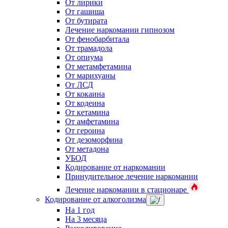
От лирики
От гашиша
От бутирата
Лечение наркомании гипнозом
От фенобарбитала
От трамадола
От опиума
От метамфетамина
От марихуаны
От ЛСД
От кокаина
От кодеина
От кетамина
От амфетамина
От героина
От дезоморфина
От метадона
УБОД
Кодирование от наркомании
Принудительное лечение наркомании
Лечение наркомании в стационаре
Кодирование от алкоголизма
На 1 год
На 3 месяца