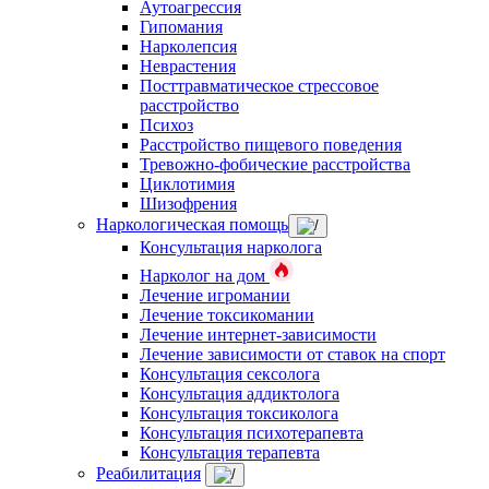
Аутоагрессия
Гипомания
Нарколепсия
Неврастения
Посттравматическое стрессовое
расстройство
Психоз
Расстройство пищевого поведения
Тревожно-фобические расстройства
Циклотимия
Шизофрения
Наркологическая помощь
Консультация нарколога
Нарколог на дом
Лечение игромании
Лечение токсикомании
Лечение интернет-зависимости
Лечение зависимости от ставок на спорт
Консультация сексолога
Консультация аддиктолога
Консультация токсиколога
Консультация психотерапевта
Консультация терапевта
Реабилитация