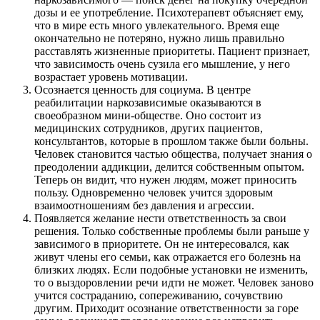
дозы и ее употребление. Психотерапевт объясняет ему,
что в мире есть много увлекательного. Время еще
окончательно не потеряно, нужно лишь правильно
расставлять жизненные приоритеты. Пациент признает,
что зависимость очень сузила его мышление, у него
возрастает уровень мотивации.
Осознается ценность для социума. В центре
реабилитации наркозависимые оказываются в
своеобразном мини-обществе. Оно состоит из
медицинских сотрудников, других пациентов,
консультантов, которые в прошлом также были больны.
Человек становится частью общества, получает знания о
преодолении аддикции, делится собственным опытом.
Теперь он видит, что нужен людям, может приносить
пользу. Одновременно человек учится здоровым
взаимоотношениям без давления и агрессии.
Появляется желание нести ответственность за свои
решения. Только собственные проблемы были раньше у
зависимого в приоритете. Он не интересовался, как
живут члены его семьи, как отражается его болезнь на
близких людях. Если подобные установки не изменить,
то о выздоровлении речи идти не может. Человек заново
учится состраданию, сопереживанию, сочувствию
другим. Приходит осознание ответственности за горе