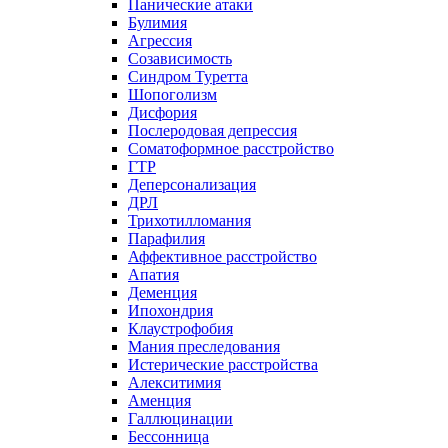
Панические атаки
Булимия
Агрессия
Созависимость
Синдром Туретта
Шопоголизм
Дисфория
Послеродовая депрессия
Соматоформное расстройство
ГТР
Деперсонализация
ДРЛ
Трихотилломания
Парафилия
Аффективное расстройство
Апатия
Деменция
Ипохондрия
Клаустрофобия
Мания преследования
Истерические расстройства
Алекситимия
Аменция
Галлюцинации
Бессонница