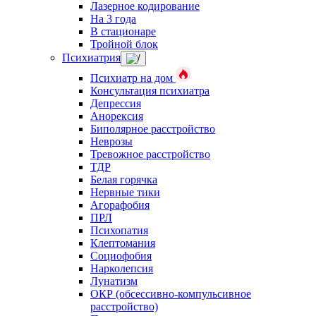
Лазерное кодирование
На 3 года
В стационаре
Тройной блок
Психиатрия
Психиатр на дом
Консультация психиатра
Депрессия
Анорексия
Биполярное расстройство
Неврозы
Тревожное расстройство
ТДР
Белая горячка
Нервные тики
Агорафобия
ПРЛ
Психопатия
Клептомания
Социофобия
Нарколепсия
Лунатизм
ОКР (обсессивно-компульсивное
расстройство)