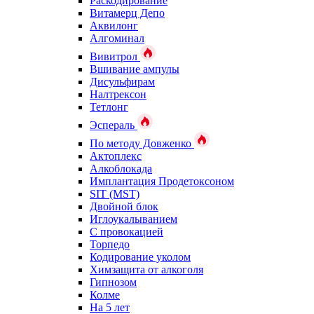
Раскодирование
Витамерц Депо
Аквилонг
Алгоминал
Вивитрол
Вшивание ампулы
Дисульфирам
Налтрексон
Тетлонг
Эспераль
По методу Довженко
Актоплекс
Алкоблокада
Имплантация Продетоксоном
SIT (MST)
Двойной блок
Иглоукалыванием
С провокацией
Торпедо
Кодирование уколом
Химзащита от алкоголя
Гипнозом
Колме
На 5 лет