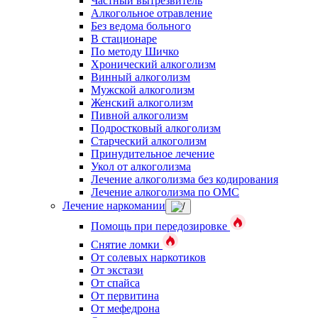
Частный вытрезвитель
Алкогольное отравление
Без ведома больного
В стационаре
По методу Шичко
Хронический алкоголизм
Винный алкоголизм
Мужской алкоголизм
Женский алкоголизм
Пивной алкоголизм
Подростковый алкоголизм
Старческий алкоголизм
Принудительное лечение
Укол от алкоголизма
Лечение алкоголизма без кодирования
Лечение алкоголизма по ОМС
Лечение наркомании
Помощь при передозировке
Снятие ломки
От солевых наркотиков
От экстази
От спайса
От первитина
От мефедрона