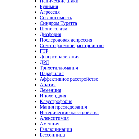
Панические атаки
Булимия
Агрессия
Созависимость
Синдром Туретта
Шопоголизм
Дисфория
Послеродовая депрессия
Соматоформное расстройство
ГТР
Деперсонализация
ДРЛ
Трихотилломания
Парафилия
Аффективное расстройство
Апатия
Деменция
Ипохондрия
Клаустрофобия
Мания преследования
Истерические расстройства
Алекситимия
Аменция
Галлюцинации
Бессонница