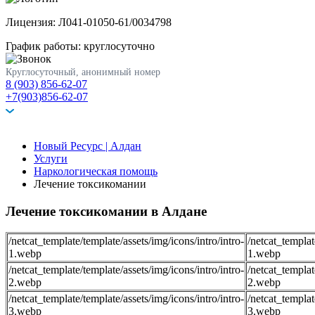
Лицензия: Л041-01050-61/0034798
График работы: круглосуточно
Круглосуточный, анонимный номер
8 (903) 856-62-07
+7(903)856-62-07
Новый Ресурс | Алдан
Услуги
Наркологическая помощь
Лечение токсикомании
Лечение токсикомании в Алдане
/netcat_template/template/assets/img/icons/intro/intro-
/netcat_templat
1.webp
1.webp
/netcat_template/template/assets/img/icons/intro/intro-
/netcat_templat
2.webp
2.webp
/netcat_template/template/assets/img/icons/intro/intro-
/netcat_templat
3.webp
3.webp