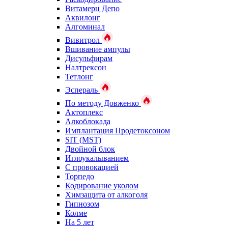
Витамерц Депо
Аквилонг
Алгоминал
Вивитрол
Вшивание ампулы
Дисульфирам
Налтрексон
Тетлонг
Эспераль
По методу Довженко
Актоплекс
Алкоблокада
Имплантация Продетоксоном
SIT (MST)
Двойной блок
Иглоукалыванием
С провокацией
Торпедо
Кодирование уколом
Химзащита от алкоголя
Гипнозом
Колме
На 5 лет