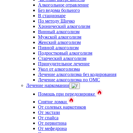
Алкогольное отравление
Без ведома больного
В стационаре
По методу Шичко
Хронический алкоголизм
Винный алкоголизм
Мужской алкоголизм
Женский алкоголизм
Пивной алкоголизм
Подростковый алкоголизм
Старческий алкоголизм
Принудительное лечение
Укол от алкоголизма
Лечение алкоголизма без кодирования
Лечение алкоголизма по ОМС
Лечение наркомании
Помощь при передозировке
Снятие ломки
От солевых наркотиков
От экстази
От спайса
От первитина
От мефедрона