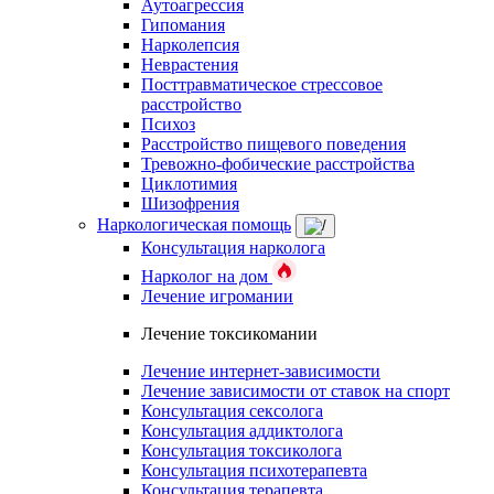
Аутоагрессия
Гипомания
Нарколепсия
Неврастения
Посттравматическое стрессовое
расстройство
Психоз
Расстройство пищевого поведения
Тревожно-фобические расстройства
Циклотимия
Шизофрения
Наркологическая помощь
Консультация нарколога
Нарколог на дом
Лечение игромании
Лечение токсикомании
Лечение интернет-зависимости
Лечение зависимости от ставок на спорт
Консультация сексолога
Консультация аддиктолога
Консультация токсиколога
Консультация психотерапевта
Консультация терапевта