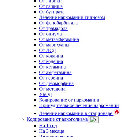
От лирики
От гашиша
От бутирата
Лечение наркомании гипнозом
От фенобарбитала
От трамадола
От опиума
От метамфетамина
От марихуаны
От ЛСД
От кокаина
От кодеина
От кетамина
От амфетамина
От героина
От дезоморфина
От метадона
УБОД
Кодирование от наркомании
Принудительное лечение наркомании
Лечение наркомании в стационаре
Кодирование от алкоголизма
На 1 год
На 3 месяца
Раскодирование