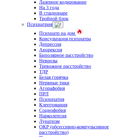
Лазерное кодирование
На 3 года
В стационаре
Тройной блок
Психиатрия
Психиатр на дом
Консультация психиатра
Депрессия
Анорексия
Биполярное расстройство
Неврозы
Тревожное расстройство
ТДР
Белая горячка
Нервные тики
Агорафобия
ПРЛ
Психопатия
Клептомания
Социофобия
Нарколепсия
Лунатизм
ОКР (обсессивно-компульсивное
расстройство)