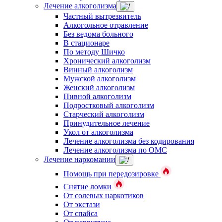
Лечение алкоголизма
Частный вытрезвитель
Алкогольное отравление
Без ведома больного
В стационаре
По методу Шичко
Хронический алкоголизм
Винный алкоголизм
Мужской алкоголизм
Женский алкоголизм
Пивной алкоголизм
Подростковый алкоголизм
Старческий алкоголизм
Принудительное лечение
Укол от алкоголизма
Лечение алкоголизма без кодирования
Лечение алкоголизма по ОМС
Лечение наркомании
Помощь при передозировке
Снятие ломки
От солевых наркотиков
От экстази
От спайса