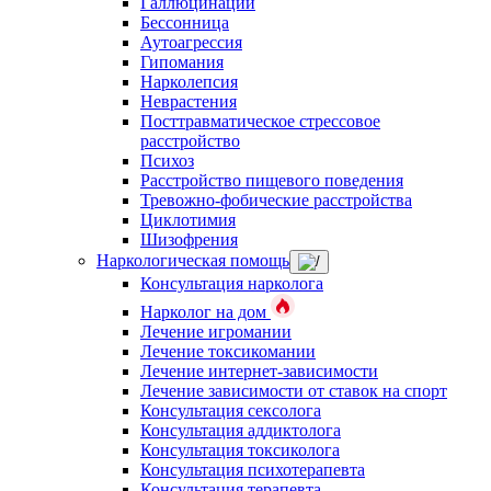
Галлюцинации
Бессонница
Аутоагрессия
Гипомания
Нарколепсия
Неврастения
Посттравматическое стрессовое
расстройство
Психоз
Расстройство пищевого поведения
Тревожно-фобические расстройства
Циклотимия
Шизофрения
Наркологическая помощь
Консультация нарколога
Нарколог на дом
Лечение игромании
Лечение токсикомании
Лечение интернет-зависимости
Лечение зависимости от ставок на спорт
Консультация сексолога
Консультация аддиктолога
Консультация токсиколога
Консультация психотерапевта
Консультация терапевта