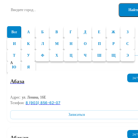
Найт
Все
А
Б
В
Г
Д
Е
Ж
З
И
К
Л
М
Н
О
П
Р
С
Т
У
Ф
Х
Ц
Ч
Ш
Щ
Э
А
Ю
Я
24/7
Абаза
Адрес:
ул. Ленина, 16Е
8 (903) 856-62-07
Телефон:
Записаться
24/7
Абакан