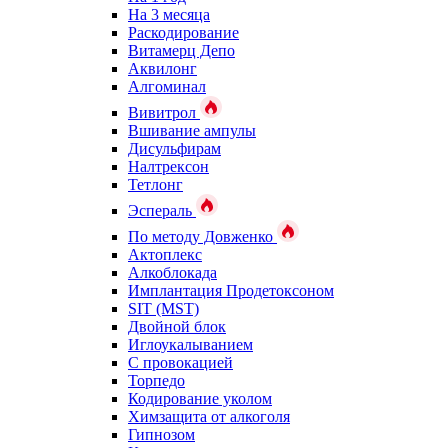
На 3 месяца
Раскодирование
Витамерц Депо
Аквилонг
Алгоминал
Вивитрол
Вшивание ампулы
Дисульфирам
Налтрексон
Тетлонг
Эспераль
По методу Довженко
Актоплекс
Алкоблокада
Имплантация Продетоксоном
SIT (MST)
Двойной блок
Иглоукалыванием
С провокацией
Торпедо
Кодирование уколом
Химзащита от алкоголя
Гипнозом