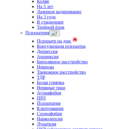
Колме
На 5 лет
Лазерное кодирование
На 3 года
В стационаре
Тройной блок
Психиатрия
Психиатр на дом
Консультация психиатра
Депрессия
Анорексия
Биполярное расстройство
Неврозы
Тревожное расстройство
ТДР
Белая горячка
Нервные тики
Агорафобия
ПРЛ
Психопатия
Клептомания
Социофобия
Нарколепсия
Лунатизм