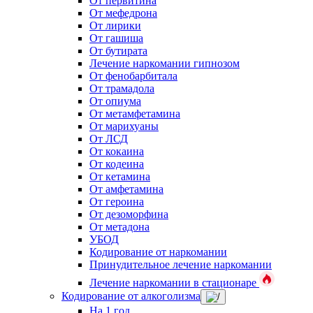
От первитина
От мефедрона
От лирики
От гашиша
От бутирата
Лечение наркомании гипнозом
От фенобарбитала
От трамадола
От опиума
От метамфетамина
От марихуаны
От ЛСД
От кокаина
От кодеина
От кетамина
От амфетамина
От героина
От дезоморфина
От метадона
УБОД
Кодирование от наркомании
Принудительное лечение наркомании
Лечение наркомании в стационаре
Кодирование от алкоголизма
На 1 год