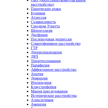
ОКР (обсессивно-компульсивное
расстройство)
Панические атаки
Булимия
Агрессия
Созависимость
Синдром Туретта
Шопоголизм
Дисфория
Послеродовая депрессия
Соматоформное расстройство
ГТР
Деперсонализация
ДРЛ
Трихотилломания
Парафилия
Аффективное расстройство
Апатия
Деменция
Ипохондрия
Клаустрофобия
Мания преследования
Истерические расстройства
Алекситимия
Аменция