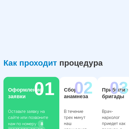
Как проходит
процедура
Оформление
Сбор
Прибытие
заявки
анамнеза
бригады
Оставьте заявку на
В течение
Врач-
сайте или позвоните
трех минут
нарколог
8
наш
приедет как
нам по номеру