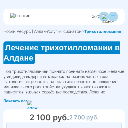
24/7
Новый Ресурс | Алдан
Услуги
Психиатрия
Трихотилломания
Лечение трихотилломании в
Алдане
Под трихотилломанией принято понимать навязчивое желание
у индивида выдёргивать волосы на разных частях тела.
Патология встречается на практике нечасто, но появление
маниакального расстройства ухудшает качество жизни
пациентов, вызывая серьёзные последствия. Лечение
трихотилломании является необходимым условием для
Показать все
восстановления физического и психического здоровья.
2 100 руб.
2 700 руб.