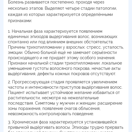
Болезнь развивается постепенно, проходя через
несколько этапов. Выделяют четыре стадии патологии,
каждая из которых характеризуется определёнными
признаками:
Начальная фаза характеризуется появлением
единичных эпизодов выдергивания волос, возникающих
спонтанно или под влиянием внешних обстоятельств.
Причины трихотилломании у взрослых: стресс, усталость,
эмоции. Обычно больной ещё не замечает серьёзности
происходящего и не придаёт этому особого значения.
Признаки начальной стадии трихотилломании: локальное
уменьшение густоты волосяного покрова, нечастые акты
выдёргивания, дефекты кожных покровов отсутствуют.
Прогрессирующая стадия проявляется увеличением
частоты и интенсивности приступов выдёргивания волос.
Пациент испытывает устойчивое желание избавиться от
растительности, несмотря на нежелательные
последствия. Симптомы у мужчин и женщин: расширение
зоны поражения, появление очагов облысения,
невозможность контролировать поведение.
Хроническая фаза характеризуется установившейся
привычкой выдёргивать волосы. Эпизоды трудно прервать