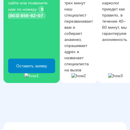
сайте или позвоните
трех минут
нарколог
8
наш
приедет как
нам по номеру
специалист
правило, в
(903) 856-62-07
перезванивает
течение 40–
вам и
60 минут, мы
собирает
гарантируем
анамнез,
анонимность
спрашивает
адрес и
назвачает
специалиста
Оставить заявку
на вызов