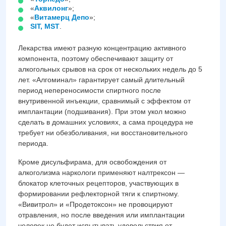
«
Аквилонг
»;
«
Витамерц Депо
»;
SIT, MST
.
Лекарства имеют разную концентрацию активного
компонента, поэтому обеспечивают защиту от
алкогольных срывов на срок от нескольких недель до 5
лет. «Алгоминал» гарантирует самый длительный
период непереносимости спиртного после
внутривенной инъекции, сравнимый с эффектом от
имплантации (подшивания). При этом укол можно
сделать в домашних условиях, а сама процедура не
требует ни обезболивания, ни восстановительного
периода.
Кроме дисульфирама, для освобождения от
алкоголизма наркологи применяют налтрексон —
блокатор клеточных рецепторов, участвующих в
формировании рефлекторной тяги к спиртному.
«Вивитрол» и «Продетоксон» не провоцируют
отравления, но после введения или имплантации
человек не будет испытывать удовольствия от