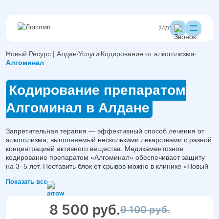
24/7
Новый Ресурс | Алдан
Услуги
Кодирование от алкоголизма
Алгоминал
Кодирование препаратом
Алгоминал в Алдане
Запретительная терапия — эффективный способ лечения от
алкоголизма, выполняемый несколькими лекарствами с разной
концентрацией активного вещества. Медикаментозное
кодирование препаратом «Алгоминал» обеспечивает защиту
на 3–5 лет. Поставить блок от срывов можно в клинике «Новый
Ресурс» в Алдане. Консультации или анонимный вызов
Показать все
нарколога доступны по круглосуточному телефону:
8 (903) 856-
62-07
.
8 500 руб.
9 100 руб.