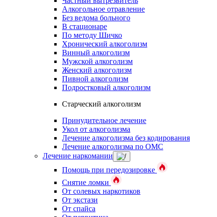
Частный вытрезвитель
Алкогольное отравление
Без ведома больного
В стационаре
По методу Шичко
Хронический алкоголизм
Винный алкоголизм
Мужской алкоголизм
Женский алкоголизм
Пивной алкоголизм
Подростковый алкоголизм
Старческий алкоголизм
Принудительное лечение
Укол от алкоголизма
Лечение алкоголизма без кодирования
Лечение алкоголизма по ОМС
Лечение наркомании
Помощь при передозировке
Снятие ломки
От солевых наркотиков
От экстази
От спайса