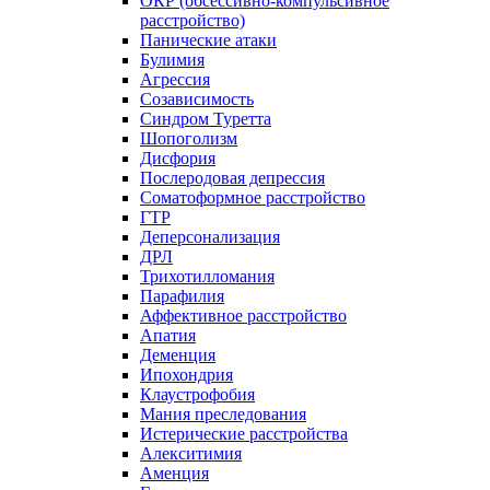
ОКР (обсессивно-компульсивное
расстройство)
Панические атаки
Булимия
Агрессия
Созависимость
Синдром Туретта
Шопоголизм
Дисфория
Послеродовая депрессия
Соматоформное расстройство
ГТР
Деперсонализация
ДРЛ
Трихотилломания
Парафилия
Аффективное расстройство
Апатия
Деменция
Ипохондрия
Клаустрофобия
Мания преследования
Истерические расстройства
Алекситимия
Аменция