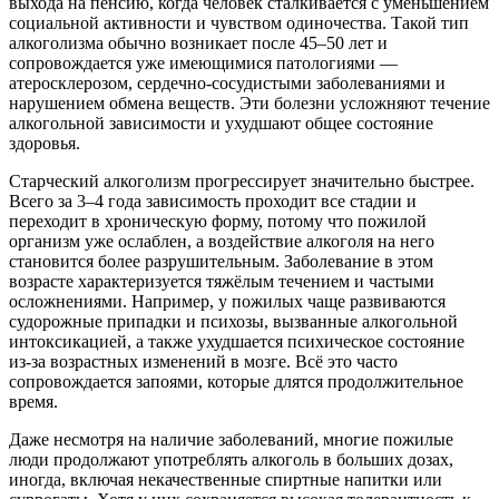
выхода на пенсию, когда человек сталкивается с уменьшением
социальной активности и чувством одиночества. Такой тип
алкоголизма обычно возникает после 45–50 лет и
сопровождается уже имеющимися патологиями —
атеросклерозом, сердечно-сосудистыми заболеваниями и
нарушением обмена веществ. Эти болезни усложняют течение
алкогольной зависимости и ухудшают общее состояние
здоровья.
Старческий алкоголизм прогрессирует значительно быстрее.
Всего за 3–4 года зависимость проходит все стадии и
переходит в хроническую форму, потому что пожилой
организм уже ослаблен, а воздействие алкоголя на него
становится более разрушительным. Заболевание в этом
возрасте характеризуется тяжёлым течением и частыми
осложнениями. Например, у пожилых чаще развиваются
судорожные припадки и психозы, вызванные алкогольной
интоксикацией, а также ухудшается психическое состояние
из-за возрастных изменений в мозге. Всё это часто
сопровождается запоями, которые длятся продолжительное
время.
Даже несмотря на наличие заболеваний, многие пожилые
люди продолжают употреблять алкоголь в больших дозах,
иногда, включая некачественные спиртные напитки или