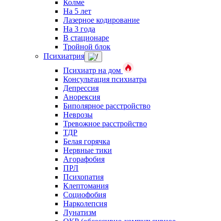
Колме
На 5 лет
Лазерное кодирование
На 3 года
В стационаре
Тройной блок
Психиатрия
Психиатр на дом
Консультация психиатра
Депрессия
Анорексия
Биполярное расстройство
Неврозы
Тревожное расстройство
ТДР
Белая горячка
Нервные тики
Агорафобия
ПРЛ
Психопатия
Клептомания
Социофобия
Нарколепсия
Лунатизм