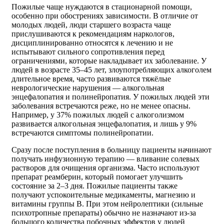
Пожилые чаще нуждаются в стационарной помощи,
особенно при обострениях зависимости. В отличие от
молодых людей, люди старшего возраста чаще
прислушиваются к рекомендациям наркологов,
дисциплинированно относятся к лечению и не
испытывают сильного сопротивления перед
ограничениями, которые накладывает их заболевание. У
людей в возрасте 35–45 лет, злоупотребляющих алкоголем
длительное время, часто развиваются тяжёлые
неврологические нарушения — алкогольная
энцефалопатия и полинейропатия. У пожилых людей эти
заболевания встречаются реже, но не менее опасны.
Например, у 37% пожилых людей с алкоголизмом
развивается алкогольная энцефалопатия, и лишь у 9%
встречаются симптомы полинейропатии.
Сразу после поступления в больницу пациенты начинают
получать инфузионную терапию — вливание солевых
растворов для очищения организма. Часто используют
препарат реамберин, который помогает улучшить
состояние за 2–3 дня. Пожилые пациенты также
получают успокоительные медикаменты, магнезию и
витамины группы В. При этом нейролептики (сильные
психотропные препараты) обычно не назначают из-за
большого количества побочных эффектов у людей