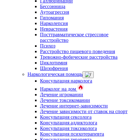
Галлюцинации
Бессонница
Аутоагрессия
Гипомания
Нарколепсия
Неврастения
Посттравматическое стрессовое
расстройство
Психоз
Расстройство пищевого поведения
Тревожно-фобические расстройства
Циклотимия
Шизофрения
Наркологическая помощь
Консультация нарколога
Нарколог на дом
Лечение игромании
Лечение токсикомании
Лечение интернет-зависимости
Лечение зависимости от ставок на спорт
Консультация сексолога
Консультация аддиктолога
Консультация токсиколога
Консультация психотерапевта
Консультация терапевта