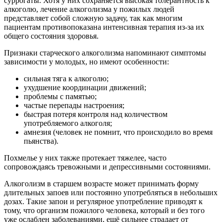
суррогаты. Хотя у них сохраняется высокая толерантность к
алкоголю, лечение алкоголизма у пожилых людей
представляет собой сложную задачу, так как многим
пациентам противопоказана интенсивная терапия из-за их
общего состояния здоровья.
Признаки старческого алкоголизма напоминают симптомы
зависимости у молодых, но имеют особенности:
сильная тяга к алкоголю;
ухудшение координации движений;
проблемы с памятью;
частые перепады настроения;
быстрая потеря контроля над количеством
употребляемого алкоголя;
амнезия (человек не помнит, что происходило во время
пьянства).
Похмелье у них также протекает тяжелее, часто
сопровождаясь тревожными и депрессивными состояниями.
Алкоголизм в старшем возрасте может принимать форму
длительных запоев или постоянно употребляться в небольших
дозах. Такие запои и регулярное употребление приводят к
тому, что организм пожилого человека, который и без того
уже ослаблен заболеваниями, ещё сильнее страдает от