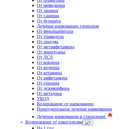
От первитина
От мефедрона
От лирики
От гашиша
От бутирата
Лечение наркомании гипнозом
От фенобарбитала
От трамадола
От опиума
От метамфетамина
От марихуаны
От ЛСД
От кокаина
От кодеина
От кетамина
От амфетамина
От героина
От дезоморфина
От метадона
УБОД
Кодирование от наркомании
Принудительное лечение наркомании
Лечение наркомании в стационаре
Кодирование от алкоголизма
На 1 год