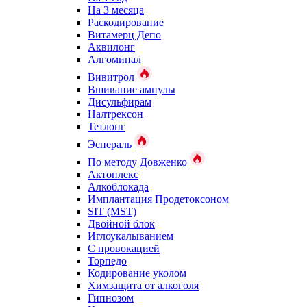
На 3 месяца
Раскодирование
Витамерц Депо
Аквилонг
Алгоминал
Вивитрол
Вшивание ампулы
Дисульфирам
Налтрексон
Тетлонг
Эспераль
По методу Довженко
Актоплекс
Алкоблокада
Имплантация Продетоксоном
SIT (MST)
Двойной блок
Иглоукалыванием
С провокацией
Торпедо
Кодирование уколом
Химзащита от алкоголя
Гипнозом