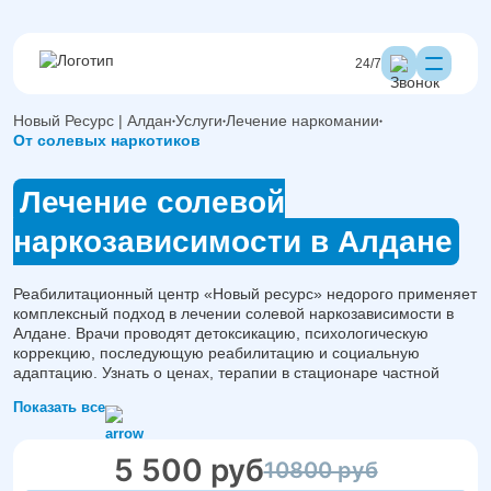
24/7
Новый Ресурс | Алдан
Услуги
Лечение наркомании
От солевых наркотиков
Лечение солевой
наркозависимости в Алдане
Реабилитационный центр «Новый ресурс» недорого применяет
комплексный подход в лечении солевой наркозависимости в
Алдане. Врачи проводят детоксикацию, психологическую
коррекцию, последующую реабилитацию и социальную
адаптацию. Узнать о ценах, терапии в стационаре частной
клиники, гарантиях, план терапии можно по номеру указанному
Показать все
на сайте. Дежурный врач ответит на вопросы.
5 500 руб
10800 руб