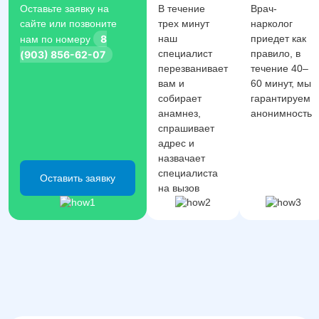
Оставьте заявку на
В течение
Врач-
сайте или позвоните
трех минут
нарколог
8
наш
приедет как
нам по номеру
специалист
правило, в
(903) 856-62-07
перезванивает
течение 40–
вам и
60 минут, мы
собирает
гарантируем
анамнез,
анонимность
спрашивает
адрес и
назвачает
специалиста
Оставить заявку
на вызов