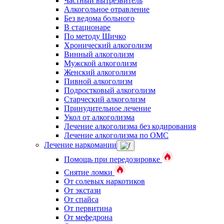
Частный вытрезвитель
Алкогольное отравление
Без ведома больного
В стационаре
По методу Шичко
Хронический алкоголизм
Винный алкоголизм
Мужской алкоголизм
Женский алкоголизм
Пивной алкоголизм
Подростковый алкоголизм
Старческий алкоголизм
Принудительное лечение
Укол от алкоголизма
Лечение алкоголизма без кодирования
Лечение алкоголизма по ОМС
Лечение наркомании
Помощь при передозировке
Снятие ломки
От солевых наркотиков
От экстази
От спайса
От первитина
От мефедрона