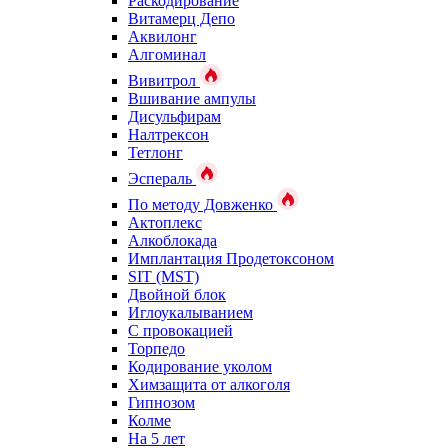
Раскодирование
Витамерц Депо
Аквилонг
Алгоминал
Вивитрол
Вшивание ампулы
Дисульфирам
Налтрексон
Тетлонг
Эспераль
По методу Довженко
Актоплекс
Алкоблокада
Имплантация Продетоксоном
SIT (MST)
Двойной блок
Иглоукалыванием
С провокацией
Торпедо
Кодирование уколом
Химзащита от алкоголя
Гипнозом
Колме
На 5 лет