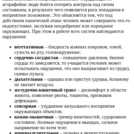
агорафобии люди боятся потерять контроль над своим
состоянием, в результате чего появляется риск попадания в
неприятное положение. Это объясняется тем, что под
действием панической атаки человек может совершить что-то
недопустимое, заслужив неодобрение или порицание
окружающих. При этом в работе всех систем наблюдаются
нарушения:
вегетативная
– бледность кожных покровов, озноб,
сухость во рту, головокружение;
сердечно-сосудистая
– повышение давления, биение
сердца то замедляется, то учащается (человек может
испытывать ощущение, что оно выпрыгивает из груди),
скачки пульса;
дыхательная
– одышка или приступ удушья, больному
не хватает воздуха;
желудочно-кишечный тракт
– дискомфорт в области
живота, появление рвоты, тошноты, признаков
дефекации;
сенсорная
– ухудшение визуального восприятия
окружающих объектов;
кожно-мышечная
– тремор конечностей, судорожное
состояние, болевые ощущения в мышцах, сильное
напряжение во всем теле;
мочевыделительная
– позывы к мочеиспусканию.