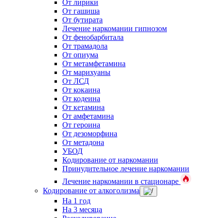
От лирики
От гашиша
От бутирата
Лечение наркомании гипнозом
От фенобарбитала
От трамадола
От опиума
От метамфетамина
От марихуаны
От ЛСД
От кокаина
От кодеина
От кетамина
От амфетамина
От героина
От дезоморфина
От метадона
УБОД
Кодирование от наркомании
Принудительное лечение наркомании
Лечение наркомании в стационаре
Кодирование от алкоголизма
На 1 год
На 3 месяца