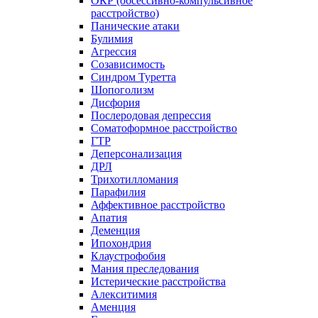
ОКР (обсессивно-компульсивное
расстройство)
Панические атаки
Булимия
Агрессия
Созависимость
Синдром Туретта
Шопоголизм
Дисфория
Послеродовая депрессия
Соматоформное расстройство
ГТР
Деперсонализация
ДРЛ
Трихотилломания
Парафилия
Аффективное расстройство
Апатия
Деменция
Ипохондрия
Клаустрофобия
Мания преследования
Истерические расстройства
Алекситимия
Аменция