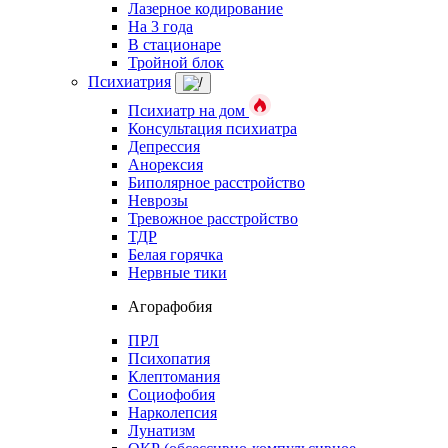
Лазерное кодирование
На 3 года
В стационаре
Тройной блок
Психиатрия
Психиатр на дом
Консультация психиатра
Депрессия
Анорексия
Биполярное расстройство
Неврозы
Тревожное расстройство
ТДР
Белая горячка
Нервные тики
Агорафобия
ПРЛ
Психопатия
Клептомания
Социофобия
Нарколепсия
Лунатизм