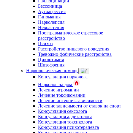
Галлюцинации
Бессонница
Аутоагрессия
Гипомания
Нарколепсия
Неврастения
Посттравматическое стрессовое
расстройство
Психоз
Расстройство пищевого поведения
Тревожно-фобические расстройства
Циклотимия
Шизофрения
Наркологическая помощь
Консультация нарколога
Нарколог на дом
Лечение игромании
Лечение токсикомании
Лечение интернет-зависимости
Лечение зависимости от ставок на спорт
Консультация сексолога
Консультация аддиктолога
Консультация токсиколога
Консультация психотерапевта
Консультация терапевта