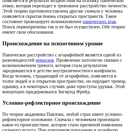
появляется в результате воздействия на психику панической
атаки, которая переходит в тревожное расстройство личности.
Этой теории противопоставлена другая: сначала у человека
появляется скрытая боязнь открытых пространств. Такое
состояние провоцирует возникновение
панических атак
.
Поиск первопричины так и не был осуществлен. Обе теории
имеют свои обоснования.
Происхождение на психогенном уровне
Паническое расстройство с агорафобией является одной из
разновидностей
неврозов
. Проявление патологии связано с
возникновением тревоги, которая стала результатом
зародившегося в детстве внутриличностного конфликта.
Когда человек, страдающий от агорафобии, появляется в
толпе людей и в открытом пространстве, он ощущает тремор,
одышку, а в некоторых случаях даже приступы удушья. Этой
концепции придерживался Зигмунд Фрейд.
Условно-рефлекторное происхождение
По теории академика Павлова, любой страх имеет условно-
рефлекторное основание. Сначала с человеком произошло
какое-то происшествие, которое стало причиной появления
сильного испуга. При повторном попадании в подобную