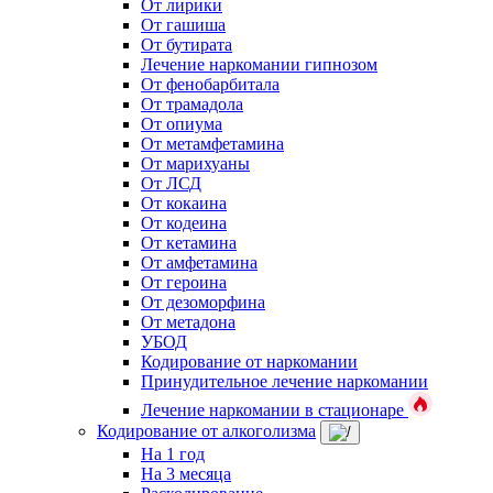
От лирики
От гашиша
От бутирата
Лечение наркомании гипнозом
От фенобарбитала
От трамадола
От опиума
От метамфетамина
От марихуаны
От ЛСД
От кокаина
От кодеина
От кетамина
От амфетамина
От героина
От дезоморфина
От метадона
УБОД
Кодирование от наркомании
Принудительное лечение наркомании
Лечение наркомании в стационаре
Кодирование от алкоголизма
На 1 год
На 3 месяца