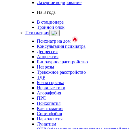
Лазерное кодирование
На 3 года
В стационаре
Тройной блок
Психиатрия
Психиатр на дом
Консультация психиатра
Депрессия
Анорексия
Биполярное расстройство
Неврозы
Тревожное расстройство
ТДР
Белая горячка
Нервные тики
Агорафобия
ПРЛ
Психопатия
Клептомания
Социофобия
Нарколепсия
Лунатизм