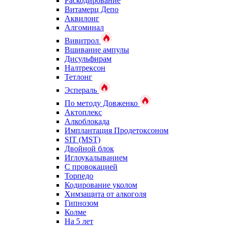
Раскодирование
Витамерц Депо
Аквилонг
Алгоминал
Вивитрол
Вшивание ампулы
Дисульфирам
Налтрексон
Тетлонг
Эспераль
По методу Довженко
Актоплекс
Алкоблокада
Имплантация Продетоксоном
SIT (MST)
Двойной блок
Иглоукалыванием
С провокацией
Торпедо
Кодирование уколом
Химзащита от алкоголя
Гипнозом
Колме
На 5 лет