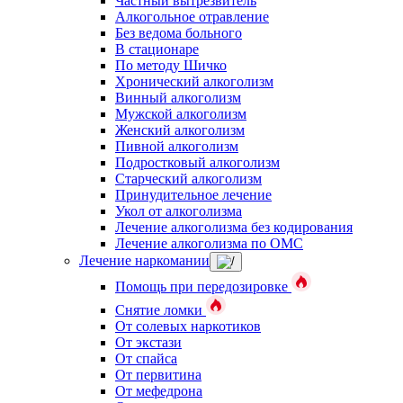
Частный вытрезвитель
Алкогольное отравление
Без ведома больного
В стационаре
По методу Шичко
Хронический алкоголизм
Винный алкоголизм
Мужской алкоголизм
Женский алкоголизм
Пивной алкоголизм
Подростковый алкоголизм
Старческий алкоголизм
Принудительное лечение
Укол от алкоголизма
Лечение алкоголизма без кодирования
Лечение алкоголизма по ОМС
Лечение наркомании
Помощь при передозировке
Снятие ломки
От солевых наркотиков
От экстази
От спайса
От первитина
От мефедрона