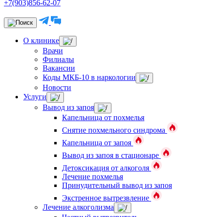
+7(903)856-62-07
О клинике
Врачи
Филиалы
Вакансии
Коды МКБ-10 в наркологии
Новости
Услуги
Вывод из запоя
Капельница от похмелья
Снятие похмельного синдрома
Капельница от запоя
Вывод из запоя в стационаре
Детоксикация от алкоголя
Лечение похмелья
Принудительный вывод из запоя
Экстренное вытрезвление
Лечение алкоголизма