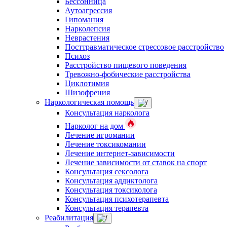
Бессонница
Аутоагрессия
Гипомания
Нарколепсия
Неврастения
Посттравматическое стрессовое расстройство
Психоз
Расстройство пищевого поведения
Тревожно-фобические расстройства
Циклотимия
Шизофрения
Наркологическая помощь
Консультация нарколога
Нарколог на дом
Лечение игромании
Лечение токсикомании
Лечение интернет-зависимости
Лечение зависимости от ставок на спорт
Консультация сексолога
Консультация аддиктолога
Консультация токсиколога
Консультация психотерапевта
Консультация терапевта
Реабилитация