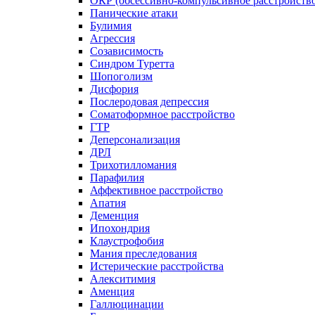
ОКР (обсессивно-компульсивное расстройств
Панические атаки
Булимия
Агрессия
Созависимость
Синдром Туретта
Шопоголизм
Дисфория
Послеродовая депрессия
Соматоформное расстройство
ГТР
Деперсонализация
ДРЛ
Трихотилломания
Парафилия
Аффективное расстройство
Апатия
Деменция
Ипохондрия
Клаустрофобия
Мания преследования
Истерические расстройства
Алекситимия
Аменция
Галлюцинации