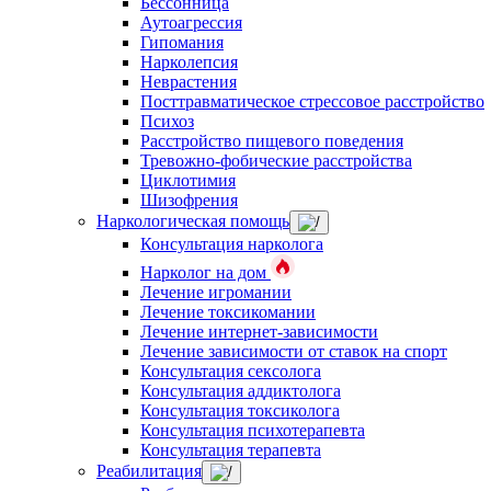
Бессонница
Аутоагрессия
Гипомания
Нарколепсия
Неврастения
Посттравматическое стрессовое расстройство
Психоз
Расстройство пищевого поведения
Тревожно-фобические расстройства
Циклотимия
Шизофрения
Наркологическая помощь
Консультация нарколога
Нарколог на дом
Лечение игромании
Лечение токсикомании
Лечение интернет-зависимости
Лечение зависимости от ставок на спорт
Консультация сексолога
Консультация аддиктолога
Консультация токсиколога
Консультация психотерапевта
Консультация терапевта
Реабилитация