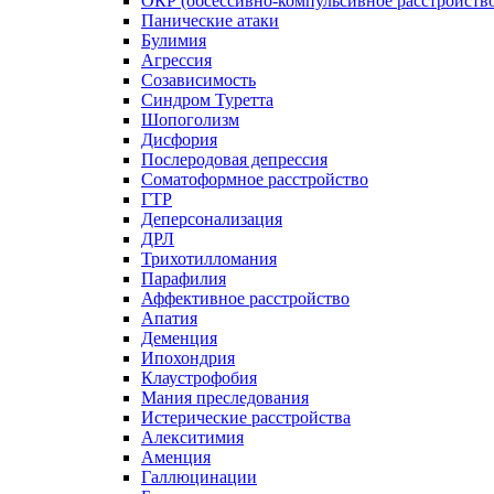
ОКР (обсессивно-компульсивное расстройств
Панические атаки
Булимия
Агрессия
Созависимость
Синдром Туретта
Шопоголизм
Дисфория
Послеродовая депрессия
Соматоформное расстройство
ГТР
Деперсонализация
ДРЛ
Трихотилломания
Парафилия
Аффективное расстройство
Апатия
Деменция
Ипохондрия
Клаустрофобия
Мания преследования
Истерические расстройства
Алекситимия
Аменция
Галлюцинации