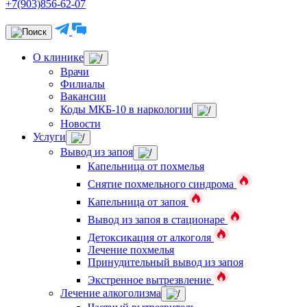
+7(903)856-62-07
О клинике
Врачи
Филиалы
Вакансии
Коды МКБ-10 в наркологии
Новости
Услуги
Вывод из запоя
Капельница от похмелья
Снятие похмельного синдрома
Капельница от запоя
Вывод из запоя в стационаре
Детоксикация от алкоголя
Лечение похмелья
Принудительный вывод из запоя
Экстренное вытрезвление
Лечение алкоголизма