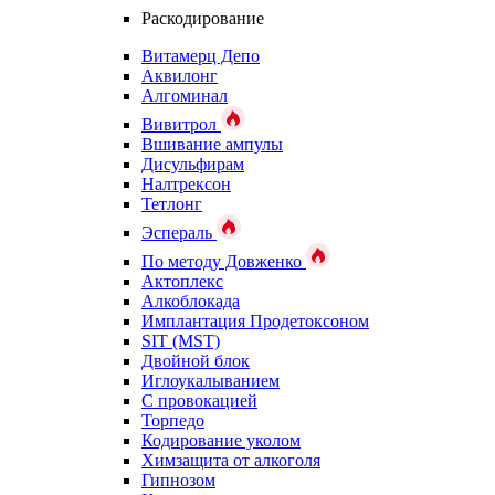
Раскодирование
Витамерц Депо
Аквилонг
Алгоминал
Вивитрол
Вшивание ампулы
Дисульфирам
Налтрексон
Тетлонг
Эспераль
По методу Довженко
Актоплекс
Алкоблокада
Имплантация Продетоксоном
SIT (MST)
Двойной блок
Иглоукалыванием
С провокацией
Торпедо
Кодирование уколом
Химзащита от алкоголя
Гипнозом