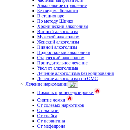
Частный вытрезвитель
Алкогольное отравление
Без ведома больного
В стационаре
По методу Шичко
Хронический алкоголизм
Винный алкоголизм
Мужской алкоголизм
Женский алкоголизм
Пивной алкоголизм
Подростковый алкоголизм
Старческий алкоголизм
Принудительное лечение
Укол от алкоголизма
Лечение алкоголизма без кодирования
Лечение алкоголизма по ОМС
Лечение наркомании
Помощь при передозировке
Снятие ломки
От солевых наркотиков
От экстази
От спайса
От первитина
От мефедрона