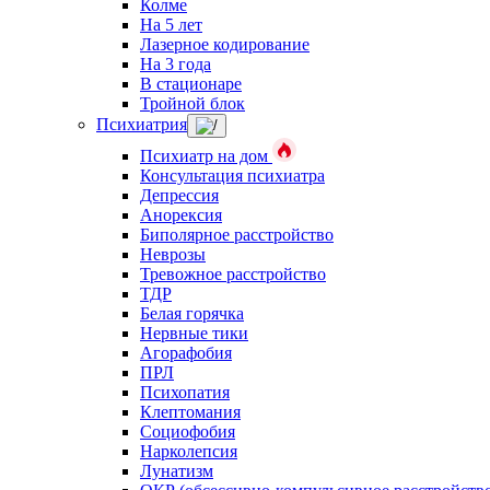
Колме
На 5 лет
Лазерное кодирование
На 3 года
В стационаре
Тройной блок
Психиатрия
Психиатр на дом
Консультация психиатра
Депрессия
Анорексия
Биполярное расстройство
Неврозы
Тревожное расстройство
ТДР
Белая горячка
Нервные тики
Агорафобия
ПРЛ
Психопатия
Клептомания
Социофобия
Нарколепсия
Лунатизм