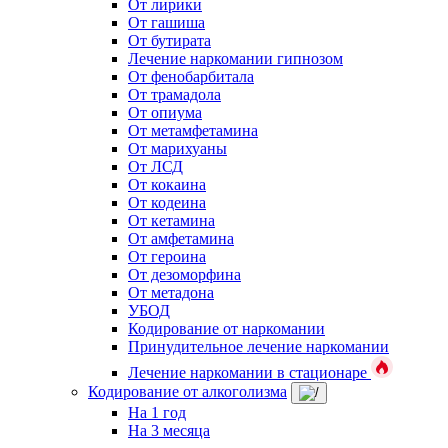
От лирики
От гашиша
От бутирата
Лечение наркомании гипнозом
От фенобарбитала
От трамадола
От опиума
От метамфетамина
От марихуаны
От ЛСД
От кокаина
От кодеина
От кетамина
От амфетамина
От героина
От дезоморфина
От метадона
УБОД
Кодирование от наркомании
Принудительное лечение наркомании
Лечение наркомании в стационаре
Кодирование от алкоголизма
На 1 год
На 3 месяца