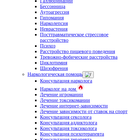
Галлюцинации
Бессонница
Аутоагрессия
Гипомания
Нарколепсия
Неврастения
Посттравматическое стрессовое
расстройство
Психоз
Расстройство пищевого поведения
Тревожно-фобические расстройства
Циклотимия
Шизофрения
Наркологическая помощь
Консультация нарколога
Нарколог на дом
Лечение игромании
Лечение токсикомании
Лечение интернет-зависимости
Лечение зависимости от ставок на спорт
Консультация сексолога
Консультация аддиктолога
Консультация токсиколога
Консультация психотерапевта
Консультация терапевта