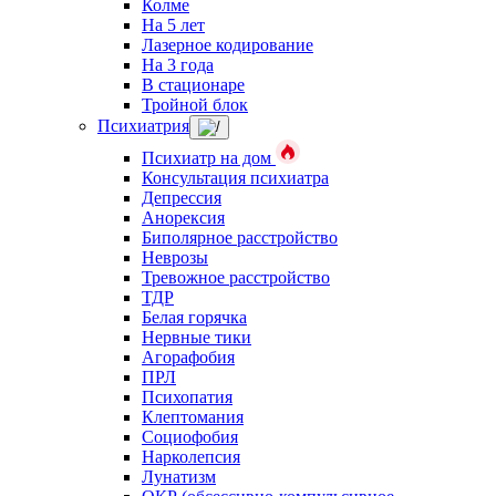
Колме
На 5 лет
Лазерное кодирование
На 3 года
В стационаре
Тройной блок
Психиатрия
Психиатр на дом
Консультация психиатра
Депрессия
Анорексия
Биполярное расстройство
Неврозы
Тревожное расстройство
ТДР
Белая горячка
Нервные тики
Агорафобия
ПРЛ
Психопатия
Клептомания
Социофобия
Нарколепсия
Лунатизм