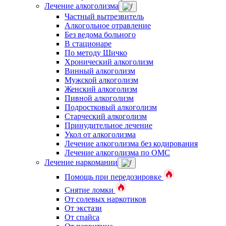
Лечение алкоголизма
Частный вытрезвитель
Алкогольное отравление
Без ведома больного
В стационаре
По методу Шичко
Хронический алкоголизм
Винный алкоголизм
Мужской алкоголизм
Женский алкоголизм
Пивной алкоголизм
Подростковый алкоголизм
Старческий алкоголизм
Принудительное лечение
Укол от алкоголизма
Лечение алкоголизма без кодирования
Лечение алкоголизма по ОМС
Лечение наркомании
Помощь при передозировке
Снятие ломки
От солевых наркотиков
От экстази
От спайса