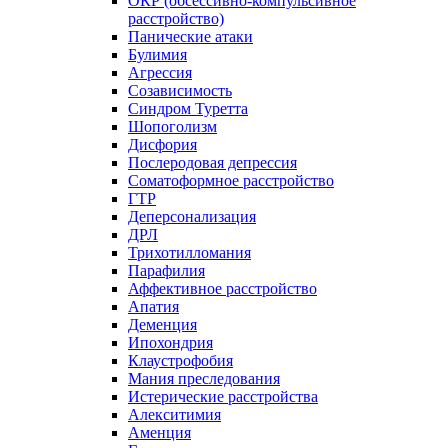
ОКР (обсессивно-компульсивное
расстройство)
Панические атаки
Булимия
Агрессия
Созависимость
Синдром Туретта
Шопоголизм
Дисфория
Послеродовая депрессия
Соматоформное расстройство
ГТР
Деперсонализация
ДРЛ
Трихотилломания
Парафилия
Аффективное расстройство
Апатия
Деменция
Ипохондрия
Клаустрофобия
Мания преследования
Истерические расстройства
Алекситимия
Аменция