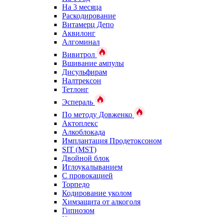
На 3 месяца
Раскодирование
Витамерц Депо
Аквилонг
Алгоминал
Вивитрол
Вшивание ампулы
Дисульфирам
Налтрексон
Тетлонг
Эспераль
По методу Довженко
Актоплекс
Алкоблокада
Имплантация Продетоксоном
SIT (MST)
Двойной блок
Иглоукалыванием
С провокацией
Торпедо
Кодирование уколом
Химзащита от алкоголя
Гипнозом