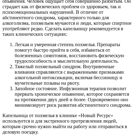
опьянения. Человек ощущает себя совершенно разбитым. Он
страдает как от физических проблем со здоровьем, так и
психоэмоциональных нарушений. В отличие от
абстинентного синдрома, характерного только для
алкоголизма, похмельем мучаются и люди, которые спиртное
употребляют редко. Сделать капельницу рекомендуется в
таких клинических ситуациях:
Легкая и умеренная степень похмелья. Препараты
помогут быстро прийти в себя, избавиться от
болезненных симптомов, восстановить физическую
трудоспособность и мыслительную деятельность.
Тяжелый похмельный синдром. Внутривенные
вливания справляются с выраженными признаками
алкогольной интоксикации, включая бессонницу и
мучительные позывы на рвоту.
Запойное состояние. Инфузионная терапия позволит
прервать хроническое опьянение, которое сохраняется
на протяжении двух дней и более. Одновременно оно
минимизирует риск развития абстинентного синдрома.
Капельница от похмелья в клинике «Новый Ресурс»
используется и для экстренного протрезвления людей,
которым срочно нужно выйти на работу или отправиться в
деловую поездку.