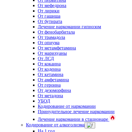
От первитина
От мефедрона
От лирики
От гашиша
От бутирата
Лечение наркомании гипнозом
От фенобарбитала
От трамадола
От опиума
От метамфетамина
От марихуаны
От ЛСД
От кокаина
От кодеина
От кетамина
От амфетамина
От героина
От дезоморфина
От метадона
УБОД
Кодирование от наркомании
Принудительное лечение наркомании
Лечение наркомании в стационаре
Кодирование от алкоголизма
На 1 год