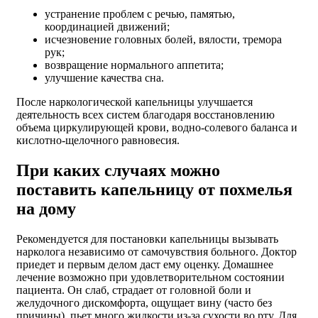
устранение проблем с речью, памятью,
координацией движений;
исчезновение головных болей, вялости, тремора
рук;
возвращение нормального аппетита;
улучшение качества сна.
После наркологической капельницы улучшается
деятельность всех систем благодаря восстановлению
объема циркулирующей крови, водно-солевого баланса и
кислотно-щелочного равновесия.
При каких случаях можно
поставить капельницу от похмелья
на дому
Рекомендуется для постановки капельницы вызывать
нарколога независимо от самочувствия больного. Доктор
приедет и первым делом даст ему оценку. Домашнее
лечение возможно при удовлетворительном состоянии
пациента. Он слаб, страдает от головной боли и
желудочного дискомфорта, ощущает вину (часто без
причины), пьет много жидкости из-за сухости во рту. Для