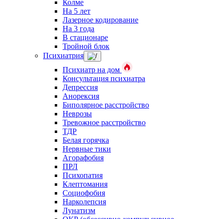
Колме
На 5 лет
Лазерное кодирование
На 3 года
В стационаре
Тройной блок
Психиатрия
Психиатр на дом
Консультация психиатра
Депрессия
Анорексия
Биполярное расстройство
Неврозы
Тревожное расстройство
ТДР
Белая горячка
Нервные тики
Агорафобия
ПРЛ
Психопатия
Клептомания
Социофобия
Нарколепсия
Лунатизм