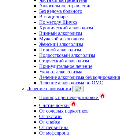
Частный вытрезвитель
Алкогольное отравление
Без ведома больного
В стационаре
По методу Шичко
Хронический алкоголизм
Винный алкоголизм
Мужской алкоголизм
Женский алкоголизм
Пивной алкоголизм
Подростковый алкоголизм
Старческий алкоголизм
Принудительное лечение
Укол от алкоголизма
Лечение алкоголизма без кодирования
Лечение алкоголизма по ОМС
Лечение наркомании
Помощь при передозировке
Снятие ломки
От солевых наркотиков
От экстази
От спайса
От первитина
От мефедрона