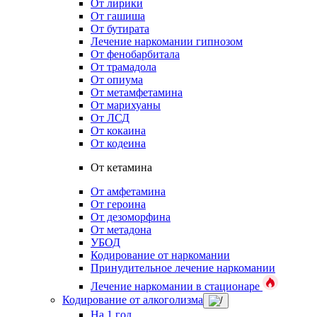
От лирики
От гашиша
От бутирата
Лечение наркомании гипнозом
От фенобарбитала
От трамадола
От опиума
От метамфетамина
От марихуаны
От ЛСД
От кокаина
От кодеина
От кетамина
От амфетамина
От героина
От дезоморфина
От метадона
УБОД
Кодирование от наркомании
Принудительное лечение наркомании
Лечение наркомании в стационаре
Кодирование от алкоголизма
На 1 год