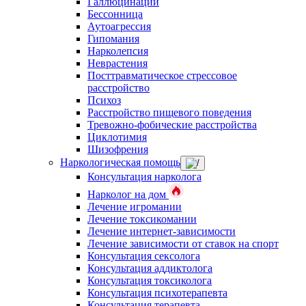
Галлюцинации
Бессонница
Аутоагрессия
Гипомания
Нарколепсия
Неврастения
Посттравматическое стрессовое
расстройство
Психоз
Расстройство пищевого поведения
Тревожно-фобические расстройства
Циклотимия
Шизофрения
Наркологическая помощь
Консультация нарколога
Нарколог на дом
Лечение игромании
Лечение токсикомании
Лечение интернет-зависимости
Лечение зависимости от ставок на спорт
Консультация сексолога
Консультация аддиктолога
Консультация токсиколога
Консультация психотерапевта
Консультация терапевта