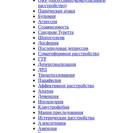
ОКР (обсессивно-компульсивное
расстройство)
Панические атаки
Булимия
Агрессия
Созависимость
Синдром Туретта
Шопоголизм
Дисфория
Послеродовая депрессия
Соматоформное расстройство
ГТР
Деперсонализация
ДРЛ
Трихотилломания
Парафилия
Аффективное расстройство
Апатия
Деменция
Ипохондрия
Клаустрофобия
Мания преследования
Истерические расстройства
Алекситимия
Аменция