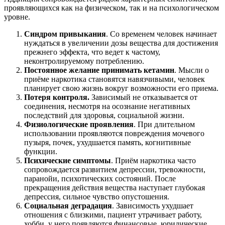
проявляющихся как на физическом, так и на психологическом
уровне.
Синдром привыкания
. Со временем человек начинает
нуждаться в увеличении дозы вещества для достижения
прежнего эффекта, что ведет к частому,
неконтролируемому потреблению.
Постоянное желание принимать кетамин
. Мысли о
приёме наркотика становятся навязчивыми, человек
планирует свою жизнь вокруг возможности его приема.
Потеря контроля.
Зависимый не отказывается от
соединения, несмотря на осознание негативных
последствий для здоровья, социальной жизни.
Физиологические проявления
. При длительном
использовании проявляются повреждения мочевого
пузыря, почек, ухудшается память, когнитивные
функции.
Психические симптомы
. Приём наркотика часто
сопровождается развитием депрессии, тревожности,
паранойи, психотических состояний. После
прекращения действия вещества наступает глубокая
депрессия, сильное чувство опустошения.
Социальная деградация
. Зависимость ухудшает
отношения с близкими, пациент утрачивает работу,
хобби, у него появляются финансовые, юридические