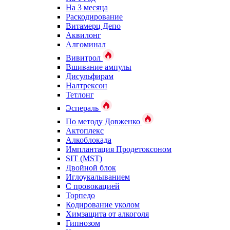
На 3 месяца
Раскодирование
Витамерц Депо
Аквилонг
Алгоминал
Вивитрол
Вшивание ампулы
Дисульфирам
Налтрексон
Тетлонг
Эспераль
По методу Довженко
Актоплекс
Алкоблокада
Имплантация Продетоксоном
SIT (MST)
Двойной блок
Иглоукалыванием
С провокацией
Торпедо
Кодирование уколом
Химзащита от алкоголя
Гипнозом