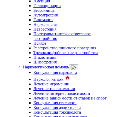
Аменция
Галлюцинации
Бессонница
Аутоагрессия
Гипомания
Нарколепсия
Неврастения
Посттравматическое стрессовое
расстройство
Психоз
Расстройство пищевого поведения
Тревожно-фобические расстройства
Циклотимия
Шизофрения
Наркологическая помощь
Консультация нарколога
Нарколог на дом
Лечение игромании
Лечение токсикомании
Лечение интернет-зависимости
Лечение зависимости от ставок на спорт
Консультация сексолога
Консультация аддиктолога
Консультация токсиколога
Консультация психотерапевта