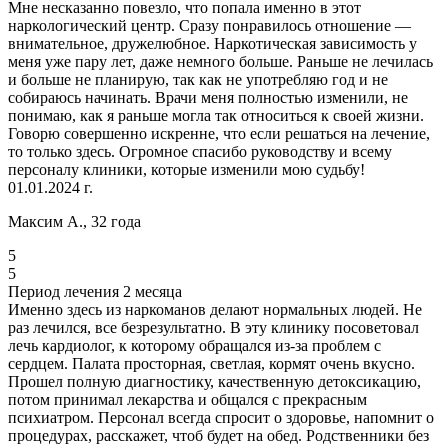
Мне несказанно повезло, что попала именно в этот
наркологический центр. Сразу понравилось отношение —
внимательное, дружелюбное. Наркотическая зависимость у
меня уже пару лет, даже немного больше. Раньше не лечилась
и больше не планирую, так как не употребляю год и не
собираюсь начинать. Врачи меня полностью изменили, не
понимаю, как я раньше могла так относиться к своей жизни.
Говорю совершенно искренне, что если решаться на лечение,
то только здесь. Огромное спасибо руководству и всему
персоналу клиники, которые изменили мою судьбу!
01.01.2024 г.
Максим А., 32 года
5
5
Период лечения 2 месяца
Именно здесь из наркоманов делают нормальных людей. Не
раз лечился, все безрезультатно. В эту клинику посоветовал
лечь кардиолог, к которому обращался из-за проблем с
сердцем. Палата просторная, светлая, кормят очень вкусно.
Прошел полную диагностику, качественную детоксикацию,
потом принимал лекарства и общался с прекрасным
психиатром. Персонал всегда спросит о здоровье, напомнит о
процедурах, расскажет, чтоб будет на обед. Родственники без