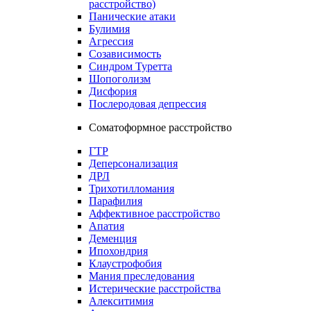
расстройство)
Панические атаки
Булимия
Агрессия
Созависимость
Синдром Туретта
Шопоголизм
Дисфория
Послеродовая депрессия
Соматоформное расстройство
ГТР
Деперсонализация
ДРЛ
Трихотилломания
Парафилия
Аффективное расстройство
Апатия
Деменция
Ипохондрия
Клаустрофобия
Мания преследования
Истерические расстройства
Алекситимия