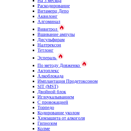
На 3 месяца
Раскодирование
Витамерц Депо
Аквилонг
Алгоминал
Вивитрол
Вшивание ампулы
Дисульфирам
Налтрексон
Тетлонг
Эспераль
По методу Довженко
Актоплекс
Алкоблокада
Имплантация Продетоксоном
SIT (MST)
Двойной блок
Иглоукалыванием
С провокацией
Торпедо
Кодирование уколом
Химзащита от алкоголя
Гипнозом
Колме