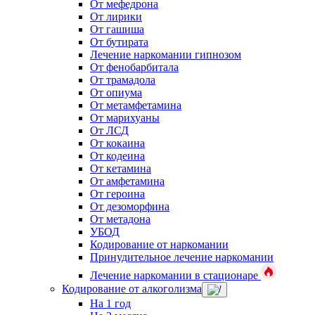
От мефедрона
От лирики
От гашиша
От бутирата
Лечение наркомании гипнозом
От фенобарбитала
От трамадола
От опиума
От метамфетамина
От марихуаны
От ЛСД
От кокаина
От кодеина
От кетамина
От амфетамина
От героина
От дезоморфина
От метадона
УБОД
Кодирование от наркомании
Принудительное лечение наркомании
Лечение наркомании в стационаре
Кодирование от алкоголизма
На 1 год