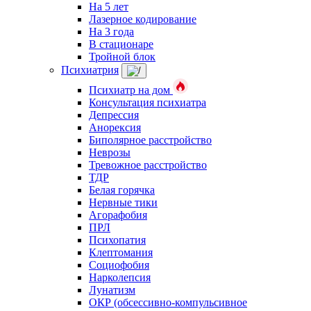
На 5 лет
Лазерное кодирование
На 3 года
В стационаре
Тройной блок
Психиатрия
Психиатр на дом
Консультация психиатра
Депрессия
Анорексия
Биполярное расстройство
Неврозы
Тревожное расстройство
ТДР
Белая горячка
Нервные тики
Агорафобия
ПРЛ
Психопатия
Клептомания
Социофобия
Нарколепсия
Лунатизм
ОКР (обсессивно-компульсивное