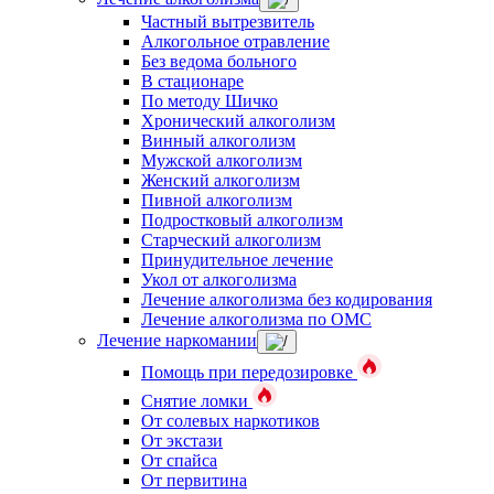
Частный вытрезвитель
Алкогольное отравление
Без ведома больного
В стационаре
По методу Шичко
Хронический алкоголизм
Винный алкоголизм
Мужской алкоголизм
Женский алкоголизм
Пивной алкоголизм
Подростковый алкоголизм
Старческий алкоголизм
Принудительное лечение
Укол от алкоголизма
Лечение алкоголизма без кодирования
Лечение алкоголизма по ОМС
Лечение наркомании
Помощь при передозировке
Снятие ломки
От солевых наркотиков
От экстази
От спайса
От первитина