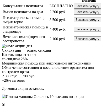
помощь
Консультация психиатра
БЕСПЛАТНО
Заказать услугу
Вызов психиатра на дом
2 200 руб.
Заказать услугу
Психиатрическая помощь
3 500 руб.
Заказать услугу
амбулаторно
Психиатрическая помощь в
4 400 руб.
Заказать услугу
стационаре
Лечение соматоформного
2 100 руб.
Заказать услугу
расстройства
Скидка дня — только сегодня
Капельница от запоя
со скидкой 26%
Медицинская помощь при алкогольной интоксикации.
Облегчение состояния и восстановление организма под
контролем врача.
2 300 руб.
1 700 руб.
−26% сегодня
До конца акции осталось:
Осталось 10 выездов по акции
01