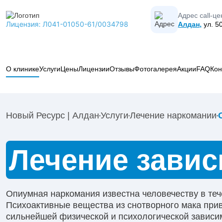
Адрес call-це
Лицензия: Л041-01050-61/0034798
Алдан,
ул. 5
О клинике
Услуги
Цены
Лицензии
Отзывы
Фотогалерея
Акции
FAQ
Кон
Вывод из запоя
Лечение алкоголизма
Новый Ресурс | Алдан
Услуги
Лечение наркомании
Лечение наркомании
Коды МКБ-10 в наркологии
Кодирование от алкоголизма
Лечение завис
Психиатрия
Наркологическая помощь
Опиумная наркомания известна человечеству в теч
Реабилитация
Психоактивные вещества из снотворного мака при
Капельницы
сильнейшей физической и психологической зависи