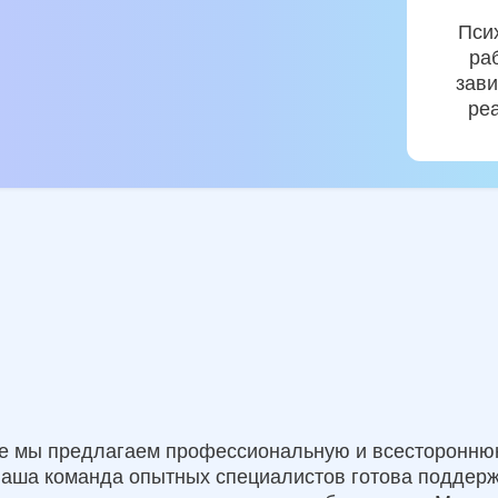
Пси
ра
зави
ре
не мы предлагаем профессиональную и всесторонню
Наша команда опытных специалистов готова поддерж