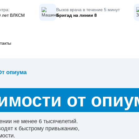
нтра:
Вызов врача в течение 5 минут
0 лет ВЛКСМ
Бригад на линии
8
такты
От опиума
имости от опиу
ении не менее 6 тысячелетий.
водят к быстрому привыканию,
мости.