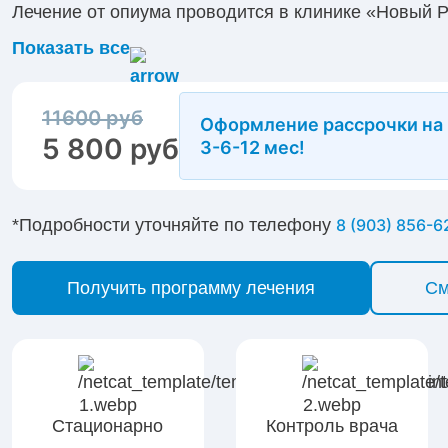
Лечение от опиума проводится в клинике «Новый 
методики, одобренные Минздравом РФ, анонимнос
Показать все
ремиссии. В курс терапии входит медикаментозное
психотерапия, противорецидивные методы. Оставит
на приём можно по телефону круглосуточно.
11600 руб
Оформление рассрочки на
5 800 руб
3-6-12 мес!
*Подробности уточняйте по телефону
8 (903) 856-6
Получить программу лечения
См
Стационарно
Контроль врача