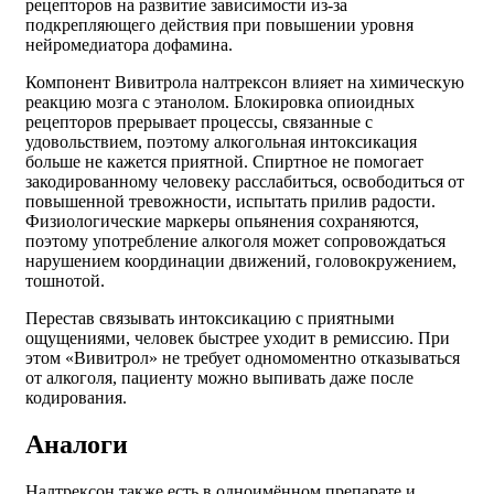
рецепторов на развитие зависимости из-за
подкрепляющего действия при повышении уровня
нейромедиатора дофамина.
Компонент Вивитрола налтрексон влияет на химическую
реакцию мозга с этанолом. Блокировка опиоидных
рецепторов прерывает процессы, связанные с
удовольствием, поэтому алкогольная интоксикация
больше не кажется приятной. Спиртное не помогает
закодированному человеку расслабиться, освободиться от
повышенной тревожности, испытать прилив радости.
Физиологические маркеры опьянения сохраняются,
поэтому употребление алкоголя может сопровождаться
нарушением координации движений, головокружением,
тошнотой.
Перестав связывать интоксикацию с приятными
ощущениями, человек быстрее уходит в ремиссию. При
этом «Вивитрол» не требует одномоментно отказываться
от алкоголя, пациенту можно выпивать даже после
кодирования.
Аналоги
Налтрексон также есть в одноимённом препарате и