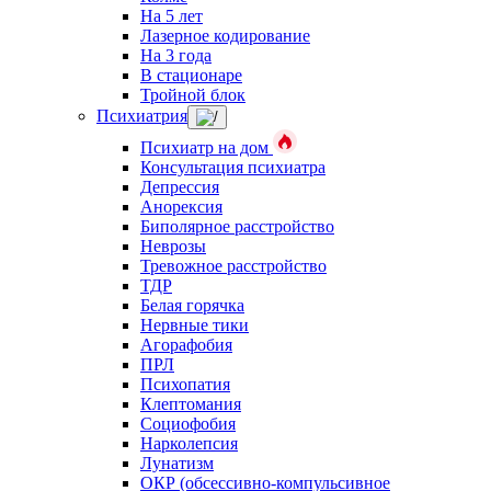
На 5 лет
Лазерное кодирование
На 3 года
В стационаре
Тройной блок
Психиатрия
Психиатр на дом
Консультация психиатра
Депрессия
Анорексия
Биполярное расстройство
Неврозы
Тревожное расстройство
ТДР
Белая горячка
Нервные тики
Агорафобия
ПРЛ
Психопатия
Клептомания
Социофобия
Нарколепсия
Лунатизм
ОКР (обсессивно-компульсивное