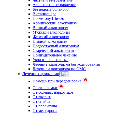
Частный вытрезвитель
Алкогольное отравление
Без ведома больного
В стационаре
По методу Шичко
Хронический алкоголизм
Винный алкоголизм
Мужской алкоголизм
Женский алкоголизм
Пивной алкоголизм
Подростковый алкоголизм
Старческий алкоголизм
Принудительное лечение
Укол от алкоголизма
Лечение алкоголизма без кодирования
Лечение алкоголизма по ОМС
Лечение наркомании
Помощь при передозировке
Снятие ломки
От солевых наркотиков
От экстази
От спайса
От первитина
От мефедрона