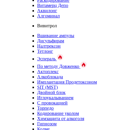
Раскодирование
Витамерц Депо
Аквилонг
Алгоминал
Вивитрол
Вшивание ампулы
Дисульфирам
Налтрексон
Тетлонг
Эспераль
По методу Довженко
Актоплекс
Алкоблокада
Имплантация Продетоксоном
SIT (MST)
Двойной блок
Иглоукалыванием
С провокацией
Торпедо
Кодирование уколом
Химзащита от алкоголя
Гипнозом
Колме