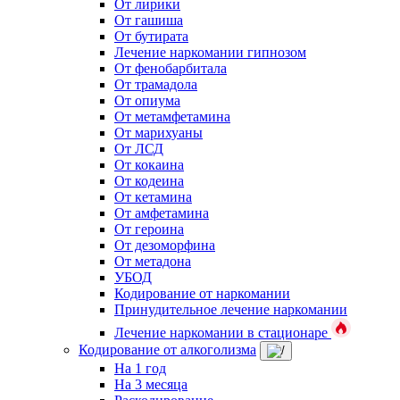
От лирики
От гашиша
От бутирата
Лечение наркомании гипнозом
От фенобарбитала
От трамадола
От опиума
От метамфетамина
От марихуаны
От ЛСД
От кокаина
От кодеина
От кетамина
От амфетамина
От героина
От дезоморфина
От метадона
УБОД
Кодирование от наркомании
Принудительное лечение наркомании
Лечение наркомании в стационаре
Кодирование от алкоголизма
На 1 год
На 3 месяца