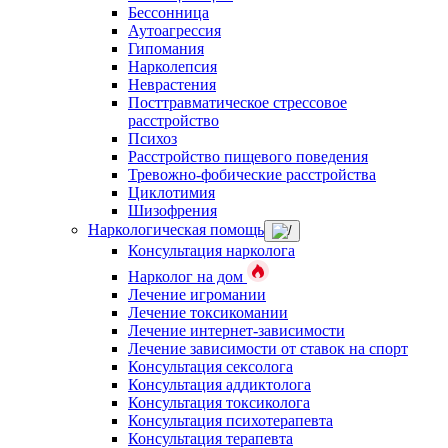
Бессонница
Аутоагрессия
Гипомания
Нарколепсия
Неврастения
Посттравматическое стрессовое
расстройство
Психоз
Расстройство пищевого поведения
Тревожно-фобические расстройства
Циклотимия
Шизофрения
Наркологическая помощь
Консультация нарколога
Нарколог на дом
Лечение игромании
Лечение токсикомании
Лечение интернет-зависимости
Лечение зависимости от ставок на спорт
Консультация сексолога
Консультация аддиктолога
Консультация токсиколога
Консультация психотерапевта
Консультация терапевта