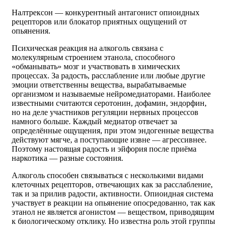
Налтрексон — конкурентный антагонист опиоидных
рецепторов или блокатор приятных ощущений от
опьянения.
Психическая реакция на алкоголь связана с
молекулярным строением этанола, способного
«обманывать» мозг и участвовать в химических
процессах. За радость, расслабление или любые другие
эмоции ответственны вещества, вырабатываемые
организмом и называемые нейромедиаторами. Наиболее
известными считаются серотонин, дофамин, эндорфин,
но на деле участников регуляции нервных процессов
намного больше. Каждый медиатор отвечает за
определённые ощущения, при этом эндогенные вещества
действуют мягче, а поступающие извне — агрессивнее.
Поэтому настоящая радость и эйфория после приёма
наркотика — разные состояния.
Алкоголь способен связываться с несколькими видами
клеточных рецепторов, отвечающих как за расслабление,
так и за прилив радости, активности. Опиоидная система
участвует в реакции на опьянение опосредованно, так как
этанол не является агонистом — веществом, приводящим
к биологическому отклику. Но известна роль этой группы