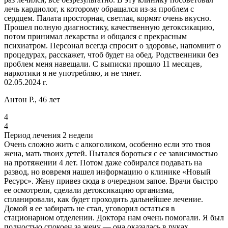
лечь кардиолог, к которому обращался из-за проблем с
сердцем. Палата просторная, светлая, кормят очень вкусно.
Прошел полную диагностику, качественную детоксикацию,
потом принимал лекарства и общался с прекрасным
психиатром. Персонал всегда спросит о здоровье, напомнит о
процедурах, расскажет, чтоб будет на обед. Родственники без
проблем меня навещали. С выписки прошло 11 месяцев,
наркотики я не употребляю, и не тянет.
02.05.2024 г.
Антон Р., 46 лет
4
4
Период лечения 2 недели
Очень сложно жить с алкоголиком, особенно если это твоя
жена, мать твоих детей. Пытался бороться с ее зависимостью
на протяжении 4 лет. Потом даже собирался подавать на
развод, но вовремя нашел информацию о клинике «Новый
Ресурс». Жену привез сюда в очередном запое. Врачи быстро
ее осмотрели, сделали детоксикацию организма,
спланировали, как будет проходить дальнейшее лечение.
Домой я ее забирать не стал, уговорил остаться в
стационарном отделении. Доктора нам очень помогали. Я был
полностью спокоен за жену — она оказалась в руках