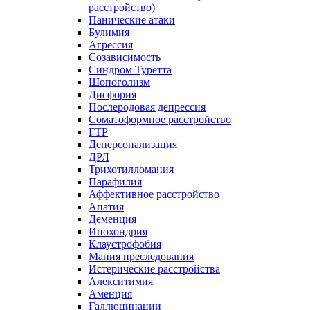
расстройство)
Панические атаки
Булимия
Агрессия
Созависимость
Синдром Туретта
Шопоголизм
Дисфория
Послеродовая депрессия
Соматоформное расстройство
ГТР
Деперсонализация
ДРЛ
Трихотилломания
Парафилия
Аффективное расстройство
Апатия
Деменция
Ипохондрия
Клаустрофобия
Мания преследования
Истерические расстройства
Алекситимия
Аменция
Галлюцинации