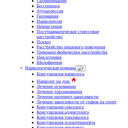
Галлюцинации
Бессонница
Аутоагрессия
Гипомания
Нарколепсия
Неврастения
Посттравматическое стрессовое
расстройство
Психоз
Расстройство пищевого поведения
Тревожно-фобические расстройства
Циклотимия
Шизофрения
Наркологическая помощь
Консультация нарколога
Нарколог на дом
Лечение игромании
Лечение токсикомании
Лечение интернет-зависимости
Лечение зависимости от ставок на спорт
Консультация сексолога
Консультация аддиктолога
Консультация токсиколога
Консультация психотерапевта
Консультация терапевта