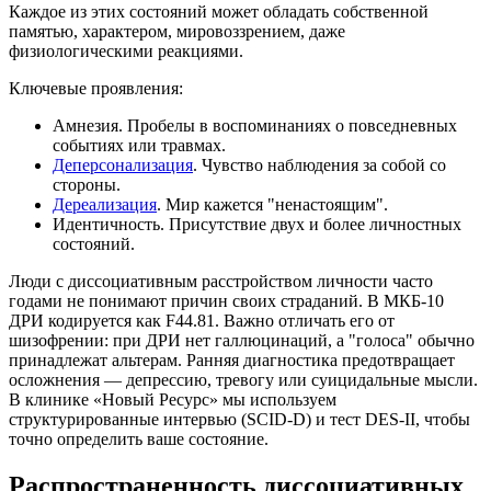
Каждое из этих состояний может обладать собственной
памятью, характером, мировоззрением, даже
физиологическими реакциями.
Ключевые проявления:
Амнезия. Пробелы в воспоминаниях о повседневных
событиях или травмах.
Деперсонализация
. Чувство наблюдения за собой со
стороны.
Дереализация
. Мир кажется "ненастоящим".
Идентичность. Присутствие двух и более личностных
состояний.
Люди с диссоциативным расстройством личности часто
годами не понимают причин своих страданий. В МКБ-10
ДРИ кодируется как F44.81. Важно отличать его от
шизофрении: при ДРИ нет галлюцинаций, а "голоса" обычно
принадлежат альтерам. Ранняя диагностика предотвращает
осложнения — депрессию, тревогу или суицидальные мысли.
В клинике «Новый Ресурс» мы используем
структурированные интервью (SCID-D) и тест DES-II, чтобы
точно определить ваше состояние.
Распространенность диссоциативных