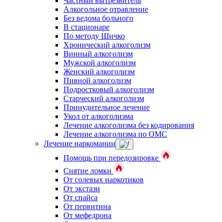
Частный вытрезвитель
Алкогольное отравление
Без ведома больного
В стационаре
По методу Шичко
Хронический алкоголизм
Винный алкоголизм
Мужской алкоголизм
Женский алкоголизм
Пивной алкоголизм
Подростковый алкоголизм
Старческий алкоголизм
Принудительное лечение
Укол от алкоголизма
Лечение алкоголизма без кодирования
Лечение алкоголизма по ОМС
Лечение наркомании
Помощь при передозировке
Снятие ломки
От солевых наркотиков
От экстази
От спайса
От первитина
От мефедрона