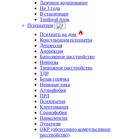
Лазерное кодирование
На 3 года
В стационаре
Тройной блок
Психиатрия
Психиатр на дом
Консультация психиатра
Депрессия
Анорексия
Биполярное расстройство
Неврозы
Тревожное расстройство
ТДР
Белая горячка
Нервные тики
Агорафобия
ПРЛ
Психопатия
Клептомания
Социофобия
Нарколепсия
Лунатизм
ОКР (обсессивно-компульсивное
расстройство)