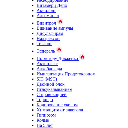
Раскодирование
Витамерц Депо
Аквилонг
Алгоминал
Вивитрол
Вшивание ампулы
Дисульфирам
Налтрексон
Тетлонг
Эспераль
По методу Довженко
Актоплекс
Алкоблокада
Имплантация Продетоксоном
SIT (MST)
Двойной блок
Иглоукалыванием
С провокацией
Торпедо
Кодирование уколом
Химзащита от алкоголя
Гипнозом
Колме
На 5 лет