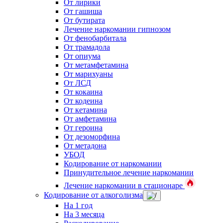
От лирики
От гашиша
От бутирата
Лечение наркомании гипнозом
От фенобарбитала
От трамадола
От опиума
От метамфетамина
От марихуаны
От ЛСД
От кокаина
От кодеина
От кетамина
От амфетамина
От героина
От дезоморфина
От метадона
УБОД
Кодирование от наркомании
Принудительное лечение наркомании
Лечение наркомании в стационаре
Кодирование от алкоголизма
На 1 год
На 3 месяца