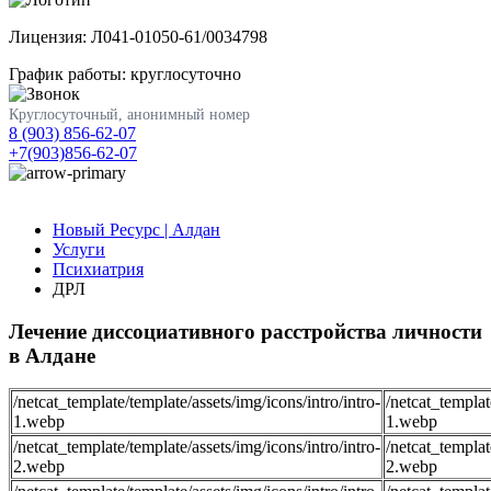
Лицензия: Л041-01050-61/0034798
График работы: круглосуточно
Круглосуточный, анонимный номер
8 (903) 856-62-07
+7(903)856-62-07
Новый Ресурс | Алдан
Услуги
Психиатрия
ДРЛ
Лечение диссоциативного расстройства личности
в Алдане
/netcat_template/template/assets/img/icons/intro/intro-
/netcat_templat
1.webp
1.webp
/netcat_template/template/assets/img/icons/intro/intro-
/netcat_templat
2.webp
2.webp