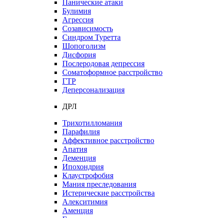
Панические атаки
Булимия
Агрессия
Созависимость
Синдром Туретта
Шопоголизм
Дисфория
Послеродовая депрессия
Соматоформное расстройство
ГТР
Деперсонализация
ДРЛ
Трихотилломания
Парафилия
Аффективное расстройство
Апатия
Деменция
Ипохондрия
Клаустрофобия
Мания преследования
Истерические расстройства
Алекситимия
Аменция