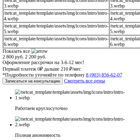
/netcat_template/template/assets/img/icons/intro/intro-
/netcat_templat
3.webp
3.webp
/netcat_template/template/assets/img/icons/intro/intro-
/netcat_templat
4.webp
4.webp
/netcat_template/template/assets/img/icons/intro/intro-
/netcat_templat
5.webp
5.webp
/netcat_template/template/assets/img/icons/intro/intro-
/netcat_templat
6.webp
6.webp
Показать все
2 800 руб.
2 200 руб.
Оформление рассрочки на 3-6-12 мес!
Первый платеж 0₽ дальше 210 ₽/мес
*Подробности уточняйте по телефону
8 (903) 856-62-07
Смотреть все цены
Записаться на консультацию
Работаем круглосуточно
Полная анонимность