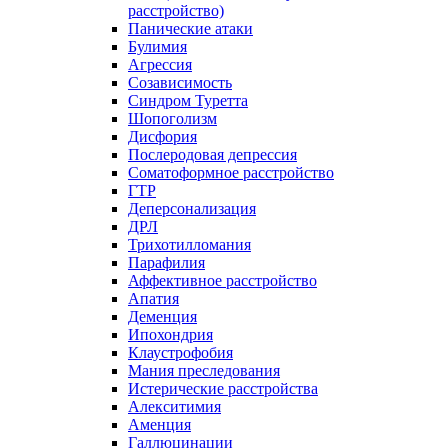
расстройство)
Панические атаки
Булимия
Агрессия
Созависимость
Синдром Туретта
Шопоголизм
Дисфория
Послеродовая депрессия
Соматоформное расстройство
ГТР
Деперсонализация
ДРЛ
Трихотилломания
Парафилия
Аффективное расстройство
Апатия
Деменция
Ипохондрия
Клаустрофобия
Мания преследования
Истерические расстройства
Алекситимия
Аменция
Галлюцинации