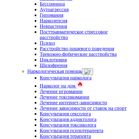
Бессонница
Аутоагрессия
Гипомания
Нарколепсия
Неврастения
Посттравматическое стрессовое
расстройство
Психоз
Расстройство пищевого поведения
Тревожно-фобические расстройства
Циклотимия
Шизофрения
Наркологическая помощь
Консультация нарколога
Нарколог на дом
Лечение игромании
Лечение токсикомании
Лечение интернет-зависимости
Лечение зависимости от ставок на спорт
Консультация сексолога
Консультация аддиктолога
Консультация токсиколога
Консультация психотерапевта
Консультация терапевта