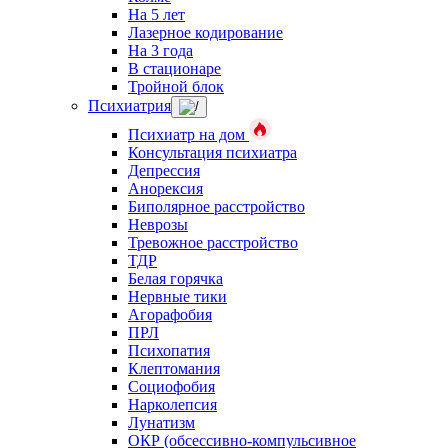
На 5 лет
Лазерное кодирование
На 3 года
В стационаре
Тройной блок
Психиатрия
Психиатр на дом
Консультация психиатра
Депрессия
Анорексия
Биполярное расстройство
Неврозы
Тревожное расстройство
ТДР
Белая горячка
Нервные тики
Агорафобия
ПРЛ
Психопатия
Клептомания
Социофобия
Нарколепсия
Лунатизм
ОКР (обсессивно-компульсивное