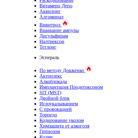
Раскодирование
Витамерц Депо
Аквилонг
Алгоминал
Вивитрол
Вшивание ампулы
Дисульфирам
Налтрексон
Тетлонг
Эспераль
По методу Довженко
Актоплекс
Алкоблокада
Имплантация Продетоксоном
SIT (MST)
Двойной блок
Иглоукалыванием
С провокацией
Торпедо
Кодирование уколом
Химзащита от алкоголя
Гипнозом
Колме