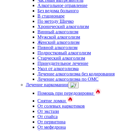
Частный вытрезвитель
Алкогольное отравление
Без ведома больного
В стационаре
По методу Шичко
Хронический алкоголизм
Винный алкоголизм
Мужской алкоголизм
Женский алкоголизм
Пивной алкоголизм
Подростковый алкоголизм
Старческий алкоголизм
Принудительное лечение
Укол от алкоголизма
Лечение алкоголизма без кодирования
Лечение алкоголизма по ОМС
Лечение наркомании
Помощь при передозировке
Снятие ломки
От солевых наркотиков
От экстази
От спайса
От первитина
От мефедрона