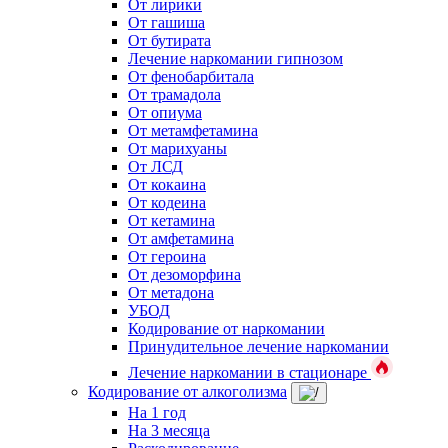
От лирики
От гашиша
От бутирата
Лечение наркомании гипнозом
От фенобарбитала
От трамадола
От опиума
От метамфетамина
От марихуаны
От ЛСД
От кокаина
От кодеина
От кетамина
От амфетамина
От героина
От дезоморфина
От метадона
УБОД
Кодирование от наркомании
Принудительное лечение наркомании
Лечение наркомании в стационаре
Кодирование от алкоголизма
На 1 год
На 3 месяца