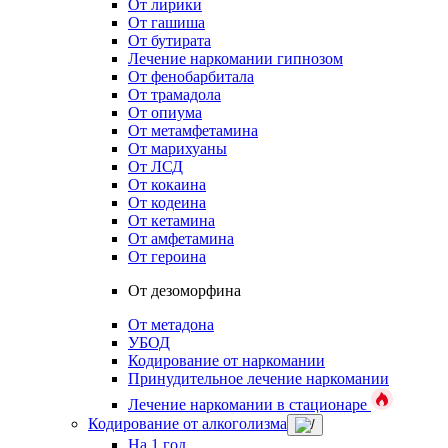
От лирики
От гашиша
От бутирата
Лечение наркомании гипнозом
От фенобарбитала
От трамадола
От опиума
От метамфетамина
От марихуаны
От ЛСД
От кокаина
От кодеина
От кетамина
От амфетамина
От героина
От дезоморфина
От метадона
УБОД
Кодирование от наркомании
Принудительное лечение наркомании
Лечение наркомании в стационаре
Кодирование от алкоголизма
На 1 год