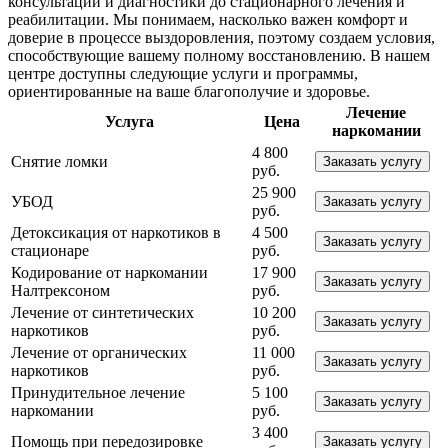
консультаций и диагностики до стационарного лечения и
реабилитации. Мы понимаем, насколько важен комфорт и
доверие в процессе выздоровления, поэтому создаем условия,
способствующие вашему полному восстановлению. В нашем
центре доступны следующие услуги и программы,
ориентированные на ваше благополучие и здоровье.
Лечение
Услуга
Цена
наркомании
4 800
Снятие ломки
Заказать услугу
руб.
25 900
УБОД
Заказать услугу
руб.
Детоксикация от наркотиков в
4 500
Заказать услугу
стационаре
руб.
Кодирование от наркомании
17 900
Заказать услугу
Налтрексоном
руб.
Лечение от синтетических
10 200
Заказать услугу
наркотиков
руб.
Лечение от органических
11 000
Заказать услугу
наркотиков
руб.
Принудительное лечение
5 100
Заказать услугу
наркомании
руб.
3 400
Помощь при передозировке
Заказать услугу