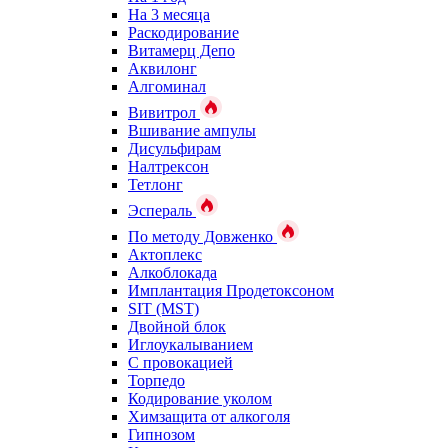
На 3 месяца
Раскодирование
Витамерц Депо
Аквилонг
Алгоминал
Вивитрол
Вшивание ампулы
Дисульфирам
Налтрексон
Тетлонг
Эспераль
По методу Довженко
Актоплекс
Алкоблокада
Имплантация Продетоксоном
SIT (MST)
Двойной блок
Иглоукалыванием
С провокацией
Торпедо
Кодирование уколом
Химзащита от алкоголя
Гипнозом