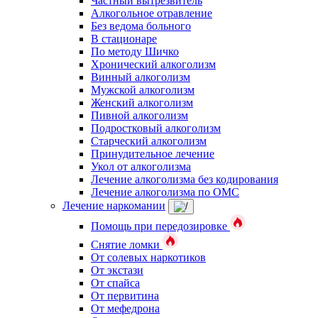
Частный вытрезвитель
Алкогольное отравление
Без ведома больного
В стационаре
По методу Шичко
Хронический алкоголизм
Винный алкоголизм
Мужской алкоголизм
Женский алкоголизм
Пивной алкоголизм
Подростковый алкоголизм
Старческий алкоголизм
Принудительное лечение
Укол от алкоголизма
Лечение алкоголизма без кодирования
Лечение алкоголизма по ОМС
Лечение наркомании
Помощь при передозировке
Снятие ломки
От солевых наркотиков
От экстази
От спайса
От первитина
От мефедрона