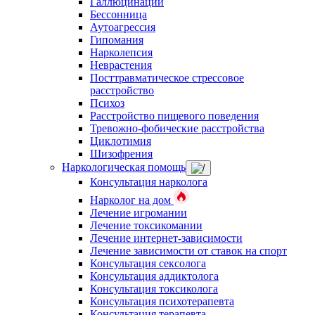
Галлюцинации
Бессонница
Аутоагрессия
Гипомания
Нарколепсия
Неврастения
Посттравматическое стрессовое
расстройство
Психоз
Расстройство пищевого поведения
Тревожно-фобические расстройства
Циклотимия
Шизофрения
Наркологическая помощь
Консультация нарколога
Нарколог на дом
Лечение игромании
Лечение токсикомании
Лечение интернет-зависимости
Лечение зависимости от ставок на спорт
Консультация сексолога
Консультация аддиктолога
Консультация токсиколога
Консультация психотерапевта
Консультация терапевта