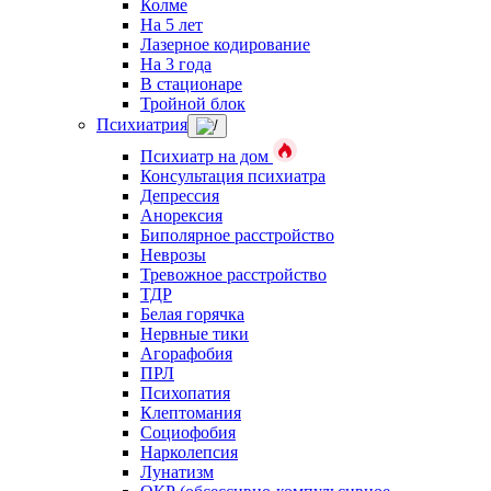
Колме
На 5 лет
Лазерное кодирование
На 3 года
В стационаре
Тройной блок
Психиатрия
Психиатр на дом
Консультация психиатра
Депрессия
Анорексия
Биполярное расстройство
Неврозы
Тревожное расстройство
ТДР
Белая горячка
Нервные тики
Агорафобия
ПРЛ
Психопатия
Клептомания
Социофобия
Нарколепсия
Лунатизм