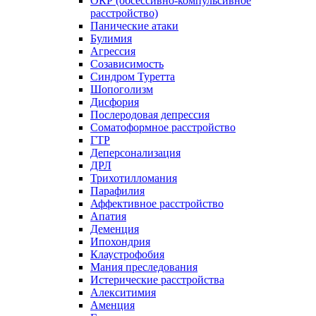
ОКР (обсессивно-компульсивное
расстройство)
Панические атаки
Булимия
Агрессия
Созависимость
Синдром Туретта
Шопоголизм
Дисфория
Послеродовая депрессия
Соматоформное расстройство
ГТР
Деперсонализация
ДРЛ
Трихотилломания
Парафилия
Аффективное расстройство
Апатия
Деменция
Ипохондрия
Клаустрофобия
Мания преследования
Истерические расстройства
Алекситимия
Аменция