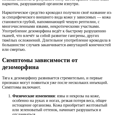
наркотик, разрушающий организм изнутри.
Наркотическое средство крокодил получило своё название из-
за специфического внешнего вида кожи у зависимых — кожа
становится грубой, напоминающей чешую рептилии, с
многочисленными язвами, некротическими участками.
Употребление дезоморфина ведёт к быстрому разрушению
тканей, что влечёт за собой развитие гангрены, других
тяжёлых осложнений. Длительное употребление крокодила в
большинстве случаев заканчивается ампутацией конечностей
или смертью.
Симптомы зависимости от
дезоморфина
Тяга к дезоморфину развивается стремительно, и первые
признаки могут появиться уже после нескольких инъекций.
Симптомы включают.
Физические изменения
: язвы и некрозы на коже,
особенно на руках и ногах, резкая потеря веса, общее
истощение организма. Кожа приобретает желтоватый
или зеленоватый оттенок, начинает разрушаться и
отслаиваться.