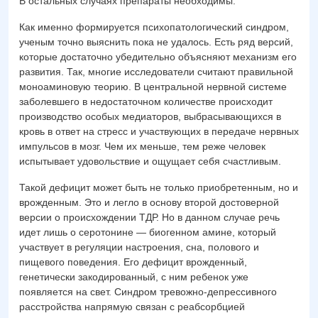
В остальных случаях препараты необходимы.
Как именно формируется психопатологический синдром,
ученым точно выяснить пока не удалось. Есть ряд версий,
которые достаточно убедительно объясняют механизм его
развития. Так, многие исследователи считают правильной
моноаминовую теорию. В центральной нервной системе
заболевшего в недостаточном количестве происходит
производство особых медиаторов, выбрасывающихся в
кровь в ответ на стресс и участвующих в передаче нервных
импульсов в мозг. Чем их меньше, тем реже человек
испытывает удовольствие и ощущает себя счастливым.
Такой дефицит может быть не только приобретенным, но и
врожденным. Это и легло в основу второй достоверной
версии о происхождении ТДР. Но в данном случае речь
идет лишь о серотонине — биогенном амине, который
участвует в регуляции настроения, сна, полового и
пищевого поведения. Его дефицит врожденный,
генетически закодированный, с ним ребенок уже
появляется на свет. Синдром тревожно-депрессивного
расстройства напрямую связан с реабсорбцией