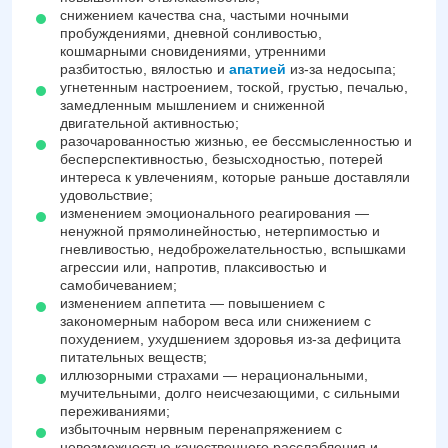
снижением качества сна, частыми ночными
пробуждениями, дневной сонливостью,
кошмарными сновидениями, утренними
разбитостью, вялостью и
апатией
из-за недосыпа;
угнетенным настроением, тоской, грустью, печалью,
замедленным мышлением и сниженной
двигательной активностью;
разочарованностью жизнью, ее бессмысленностью и
бесперспективностью, безысходностью, потерей
интереса к увлечениям, которые раньше доставляли
удовольствие;
изменением эмоционального реагирования —
ненужной прямолинейностью, нетерпимостью и
гневливостью, недоброжелательностью, вспышками
агрессии или, напротив, плаксивостью и
самобичеванием;
изменением аппетита — повышением с
закономерным набором веса или снижением с
похудением, ухудшением здоровья из-за дефицита
питательных веществ;
иллюзорными страхами — нерациональными,
мучительными, долго неисчезающими, с сильными
переживаниями;
избыточным нервным перенапряжением с
невозможностью качественного расслабления и