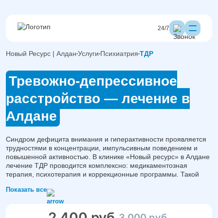
24/7
Новый Ресурс | Алдан
Услуги
Психиатрия
ТДР
Тревожно-депрессивное
расстройство — лечение в
Алдане
Синдром дефицита внимания и гиперактивности проявляется
трудностями в концентрации, импульсивным поведением и
повышенной активностью. В клинике «Новый ресурс» в Алдане
лечение ТДР проводится комплексно: медикаментозная
терапия, психотерапия и коррекционные программы. Такой
подход помогает улучшить поведение, внимание и адаптацию
Показать все
в обществе.
2 400 руб.
3 000 руб.