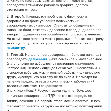
близкие не настораживаются, воспринимают это как
последствия тяжелого рабочего графика, долгого
отсутствия отпуска.
Второй
. Начинаются проблемы с физическим
здоровьем на фоне усиления психических и
эмоциональных симптомов. Становятся обыденными
головные боли, тяжесть и давление в сердце, диарея или
запоры, подташнивание, ослабление полового влечения.
На этом этапе человек может решиться обратиться к врачу
— кардиологу, терапевту, гастроэнтерологу, но не к
психиатру
.
Третий
. На фоне прогрессирования болезни начинает
преобладать
депрессия
. Даже семейное и материальное
благополучие не избавляет от постоянно сниженного
настроения. Человек ощущает себя очень несчастным. Он
старается избегать мыслительной работы и физического
труда, чувствуя, что они ему не по силам. Несмотря на
лечение предполагаемых соматических заболеваний,
телесные симптомы сохраняются.
В клинике «Новый Ресурс» врачи уделяют большое
внимание стадированию ТДР, так как это определяет
тактику лечения. На первом этапе можно обойтись и без
фармакологической нагрузки — достаточно психотерапии.