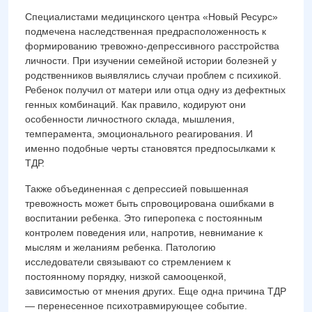
Специалистами медицинского центра «Новый Ресурс»
подмечена наследственная предрасположенность к
формированию тревожно-депрессивного расстройства
личности. При изучении семейной истории болезней у
родственников выявлялись случаи проблем с психикой.
Ребенок получил от матери или отца одну из дефектных
генных комбинаций. Как правило, кодируют они
особенности личностного склада, мышления,
темперамента, эмоционального реагирования. И
именно подобные черты становятся предпосылками к
ТДР.
Также объединенная с депрессией повышенная
тревожность может быть спровоцирована ошибками в
воспитании ребенка. Это гиперопека с постоянным
контролем поведения или, напротив, невнимание к
мыслям и желаниям ребенка. Патологию
исследователи связывают со стремлением к
постоянному порядку, низкой самооценкой,
зависимостью от мнения других. Еще одна причина ТДР
— перенесенное психотравмирующее событие.