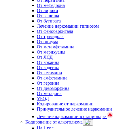
От первитина
От мефедрона
От лирики
От гашиша
От бутирата
Лечение наркомании гипнозом
От фенобарбитала
От трамадола
От опиума
От метамфетамина
От марихуаны
От ЛСД
От кокаина
От кодеина
От кетамина
От амфетамина
От героина
От дезоморфина
От метадона
УБОД
Кодирование от наркомании
Принудительное лечение наркомании
Лечение наркомании в стационаре
Кодирование от алкоголизма
На 1 год