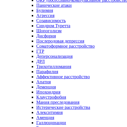
ОКР (обсессивно-компульсивное расстройств
Панические атаки
Булимия
Агрессия
Созависимость
Синдром Туретта
Шопоголизм
Дисфория
Послеродовая депрессия
Соматоформное расстройство
ГТР
Деперсонализация
ДРЛ
Трихотилломания
Парафилия
Аффективное расстройство
Апатия
Деменция
Ипохондрия
Клаустрофобия
Мания преследования
Истерические расстройства
Алекситимия
Аменция
Галлюцинации