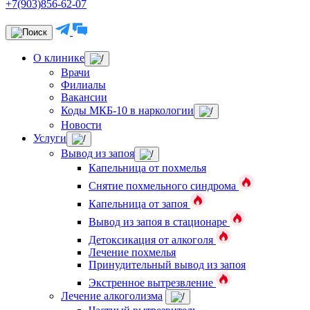
+7(903)856-62-07
О клинике
Врачи
Филиалы
Вакансии
Коды МКБ-10 в наркологии
Новости
Услуги
Вывод из запоя
Капельница от похмелья
Снятие похмельного синдрома
Капельница от запоя
Вывод из запоя в стационаре
Детоксикация от алкоголя
Лечение похмелья
Принудительный вывод из запоя
Экстренное вытрезвление
Лечение алкоголизма