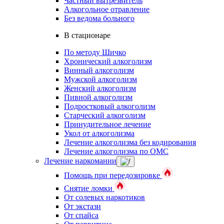
Частный вытрезвитель
Алкогольное отравление
Без ведома больного
В стационаре
По методу Шичко
Хронический алкоголизм
Винный алкоголизм
Мужской алкоголизм
Женский алкоголизм
Пивной алкоголизм
Подростковый алкоголизм
Старческий алкоголизм
Принудительное лечение
Укол от алкоголизма
Лечение алкоголизма без кодирования
Лечение алкоголизма по ОМС
Лечение наркомании
Помощь при передозировке
Снятие ломки
От солевых наркотиков
От экстази
От спайса