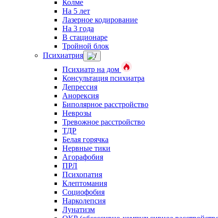
Колме
На 5 лет
Лазерное кодирование
На 3 года
В стационаре
Тройной блок
Психиатрия
Психиатр на дом
Консультация психиатра
Депрессия
Анорексия
Биполярное расстройство
Неврозы
Тревожное расстройство
ТДР
Белая горячка
Нервные тики
Агорафобия
ПРЛ
Психопатия
Клептомания
Социофобия
Нарколепсия
Лунатизм