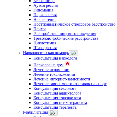
Бессонница
Аутоагрессия
Гипомания
Нарколепсия
Неврастения
Посттравматическое стрессовое расстройство
Психоз
Расстройство пищевого поведения
Тревожно-фобические расстройства
Циклотимия
Шизофрения
Наркологическая помощь
Консультация нарколога
Нарколог на дом
Лечение игромании
Лечение токсикомании
Лечение интернет-зависимости
Лечение зависимости от ставок на спорт
Консультация сексолога
Консультация аддиктолога
Консультация токсиколога
Консультация психотерапевта
Консультация терапевта
Реабилитация