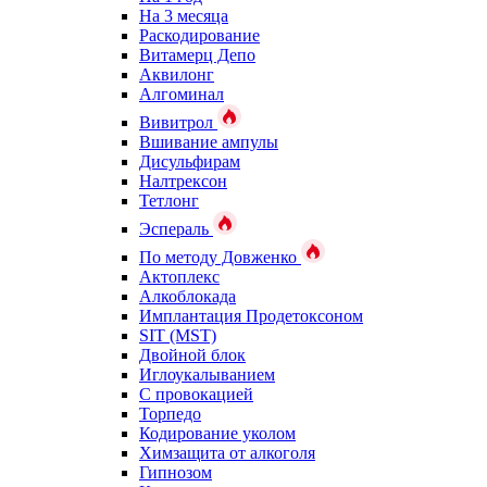
На 3 месяца
Раскодирование
Витамерц Депо
Аквилонг
Алгоминал
Вивитрол
Вшивание ампулы
Дисульфирам
Налтрексон
Тетлонг
Эспераль
По методу Довженко
Актоплекс
Алкоблокада
Имплантация Продетоксоном
SIT (MST)
Двойной блок
Иглоукалыванием
С провокацией
Торпедо
Кодирование уколом
Химзащита от алкоголя
Гипнозом