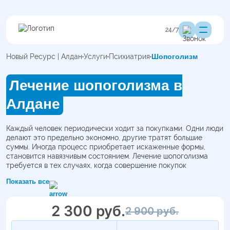
24/7
Новый Ресурс | Алдан
Услуги
Психиатрия
Шопоголизм
Лечение шопоголизма в
Алдане
Каждый человек периодически ходит за покупками. Одни люди
делают это предельно экономно, другие тратят большие
суммы. Иногда процесс приобретает искаженные формы,
становится навязчивым состоянием. Лечение шопоголизма
требуется в тех случаях, когда совершение покупок
превращается в зависимость. От этой пагубной привычки
Показать все
также нелегко избавиться, как и от игромании, пристрастия к
алкоголю и наркотикам.
Методы лечения патологической тяги зависят от тяжести
2 300 руб.
2 900 руб.
синдрома , психологических особенностей пациента, его
образа жизни и черт характера. Пациентам назначают