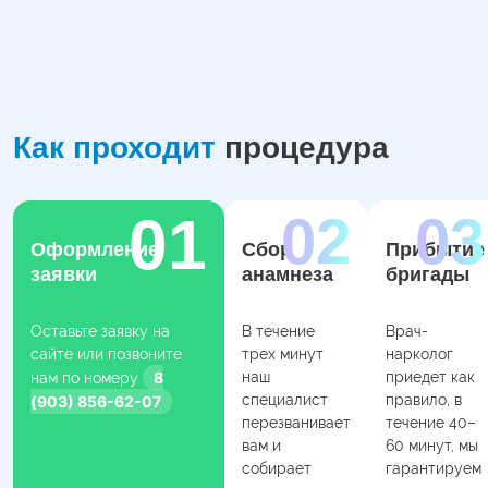
Как проходит
процедура
Оформление
Сбор
Прибытие
заявки
анамнеза
бригады
Оставьте заявку на
В течение
Врач-
сайте или позвоните
трех минут
нарколог
8
наш
приедет как
нам по номеру
специалист
правило, в
(903) 856-62-07
перезванивает
течение 40–
вам и
60 минут, мы
собирает
гарантируем