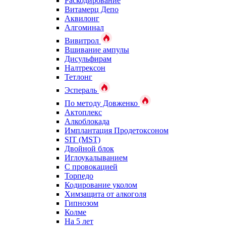
Раскодирование
Витамерц Депо
Аквилонг
Алгоминал
Вивитрол
Вшивание ампулы
Дисульфирам
Налтрексон
Тетлонг
Эспераль
По методу Довженко
Актоплекс
Алкоблокада
Имплантация Продетоксоном
SIT (MST)
Двойной блок
Иглоукалыванием
С провокацией
Торпедо
Кодирование уколом
Химзащита от алкоголя
Гипнозом
Колме
На 5 лет