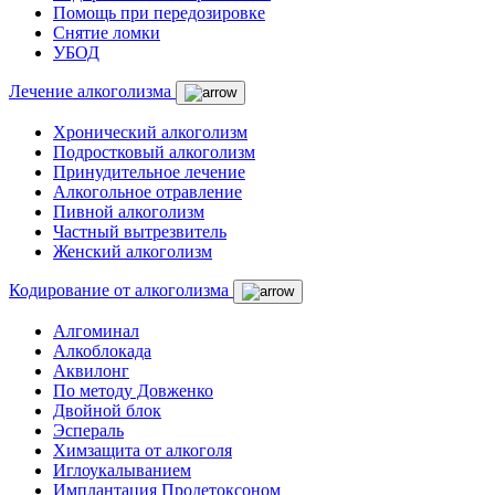
Помощь при передозировке
Снятие ломки
УБОД
Лечение алкоголизма
Хронический алкоголизм
Подростковый алкоголизм
Принудительное лечение
Алкогольное отравление
Пивной алкоголизм
Частный вытрезвитель
Женский алкоголизм
Кодирование от алкоголизма
Алгоминал
Алкоблокада
Аквилонг
По методу Довженко
Двойной блок
Эспераль
Химзащита от алкоголя
Иглоукалыванием
Имплантация Продетоксоном