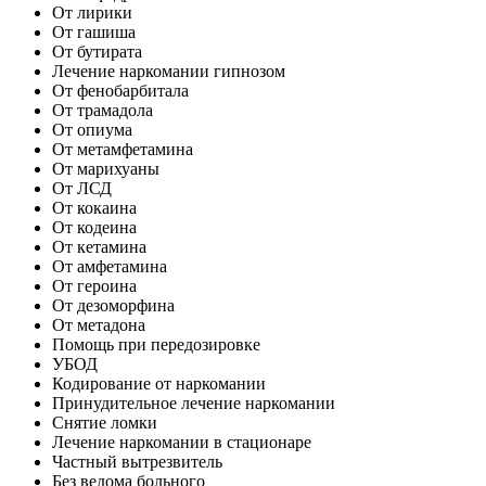
От лирики
От гашиша
От бутирата
Лечение наркомании гипнозом
От фенобарбитала
От трамадола
От опиума
От метамфетамина
От марихуаны
От ЛСД
От кокаина
От кодеина
От кетамина
От амфетамина
От героина
От дезоморфина
От метадона
Помощь при передозировке
УБОД
Кодирование от наркомании
Принудительное лечение наркомании
Снятие ломки
Лечение наркомании в стационаре
Частный вытрезвитель
Без ведома больного