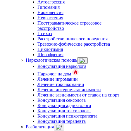
Аутоагрессия
Гипомания
Нарколепсия
Неврастения
Посттравматическое стрессовое
расстройство
Психоз
Расстройство пищевого поведения
Тревожно-фобические расстройства
Циклотимия
Шизофрения
Наркологическая помощь
Консультация нарколога
Нарколог на дом
Лечение игромании
Лечение токсикомании
Лечение интернет-зависимости
Лечение зависимости от ставок на спорт
Консультация сексолога
Консультация аддиктолога
Консультация токсиколога
Консультация психотерапевта
Консультация терапевта
Реабилитация