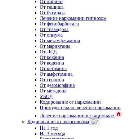
От лирики
От гашиша
От бутирата
Лечение наркомании гипнозом
От фенобарбитала
От трамадола
От опиума
От метамфетамина
От марихуаны
От ЛСД
От кокаина
От кодеина
От кетамина
От амфетамина
От героина
От дезоморфина
От метадона
УБОД
Кодирование от наркомании
Принудительное лечение наркомании
Лечение наркомании в стационаре
Кодирование от алкоголизма
На 1 год
На 3 месяца