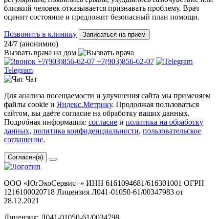
близкий человек отказывается признавать проблему. Врач
оценит состояние и предложит безопасный план помощи.
Позвонить в клинику
Записаться на прием
24/7 (анонимно)
Вызвать врача
на дом
+7(903)856-62-07
+7(903)856-62-07
Telegram
Чат
Для анализа посещаемости и улучшения сайта мы применяем
файлы cookie и
Яндекс.Метрику
. Продолжая пользоваться
сайтом, вы даёте согласие на обработку ваших данных.
Подробная информация:
согласие
и
политика на обработку
данных
,
политика конфиденциальности
,
пользовательское
соглашение
.
Согласен(а)
ООО «ЮгЭкоСервис+» ИНН 6161094681/616301001 ОГРН
1216100020718 Лицензия Л041-01050-61/00347983 от
28.12.2021
Лицензия: Л041-01050-61/0034798