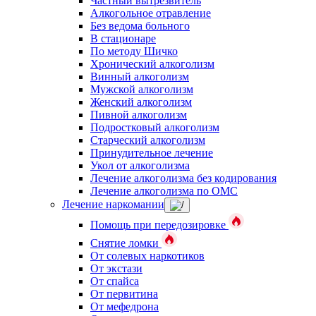
Частный вытрезвитель
Алкогольное отравление
Без ведома больного
В стационаре
По методу Шичко
Хронический алкоголизм
Винный алкоголизм
Мужской алкоголизм
Женский алкоголизм
Пивной алкоголизм
Подростковый алкоголизм
Старческий алкоголизм
Принудительное лечение
Укол от алкоголизма
Лечение алкоголизма без кодирования
Лечение алкоголизма по ОМС
Лечение наркомании
Помощь при передозировке
Снятие ломки
От солевых наркотиков
От экстази
От спайса
От первитина
От мефедрона