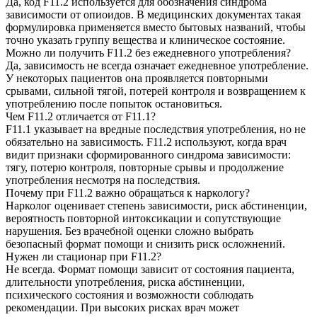
Да, код F11.2 используется для обозначения синдрома
зависимости от опиоидов. В медицинских документах такая
формулировка применяется вместо бытовых названий, чтобы
точно указать группу вещества и клиническое состояние.
Можно ли получить F11.2 без ежедневного употребления?
Да, зависимость не всегда означает ежедневное употребление.
У некоторых пациентов она проявляется повторными
срывами, сильной тягой, потерей контроля и возвращением к
употреблению после попыток остановиться.
Чем F11.2 отличается от F11.1?
F11.1 указывает на вредные последствия употребления, но не
обязательно на зависимость. F11.2 используют, когда врач
видит признаки сформированного синдрома зависимости:
тягу, потерю контроля, повторные срывы и продолжение
употребления несмотря на последствия.
Почему при F11.2 важно обращаться к наркологу?
Нарколог оценивает степень зависимости, риск абстиненции,
вероятность повторной интоксикации и сопутствующие
нарушения. Без врачебной оценки сложно выбрать
безопасный формат помощи и снизить риск осложнений.
Нужен ли стационар при F11.2?
Не всегда. Формат помощи зависит от состояния пациента,
длительности употребления, риска абстиненции,
психического состояния и возможности соблюдать
рекомендации. При высоких рисках врач может