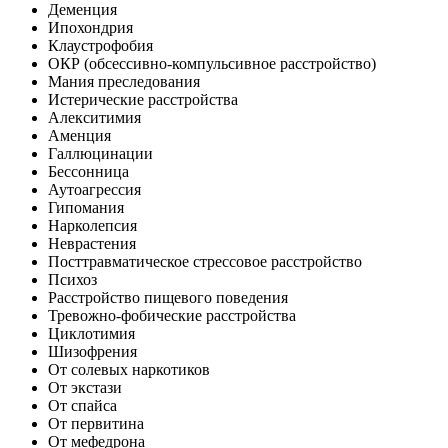
Деменция
Ипохондрия
Клаустрофобия
ОКР (обсессивно-компульсивное расстройство)
Мания преследования
Истерические расстройства
Алекситимия
Аменция
Галлюцинации
Бессонница
Аутоагрессия
Гипомания
Нарколепсия
Неврастения
Посттравматическое стрессовое расстройство
Психоз
Расстройство пищевого поведения
Тревожно-фобические расстройства
Циклотимия
Шизофрения
От солевых наркотиков
От экстази
От спайса
От первитина
От мефедрона