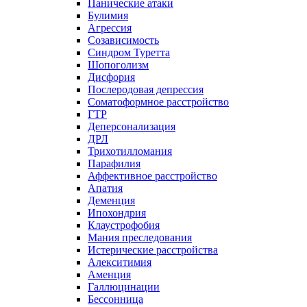
Панические атаки
Булимия
Агрессия
Созависимость
Синдром Туретта
Шопоголизм
Дисфория
Послеродовая депрессия
Соматоформное расстройство
ГТР
Деперсонализация
ДРЛ
Трихотилломания
Парафилия
Аффективное расстройство
Апатия
Деменция
Ипохондрия
Клаустрофобия
Мания преследования
Истерические расстройства
Алекситимия
Аменция
Галлюцинации
Бессонница