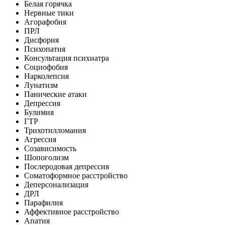
Белая горячка
Нервные тики
Агорафобия
ПРЛ
Дисфория
Психопатия
Консультация психиатра
Социофобия
Нарколепсия
Лунатизм
Панические атаки
Депрессия
Булимия
ГТР
Трихотилломания
Агрессия
Созависимость
Шопоголизм
Послеродовая депрессия
Соматоформное расстройство
Деперсонализация
ДРЛ
Парафилия
Аффективное расстройство
Апатия