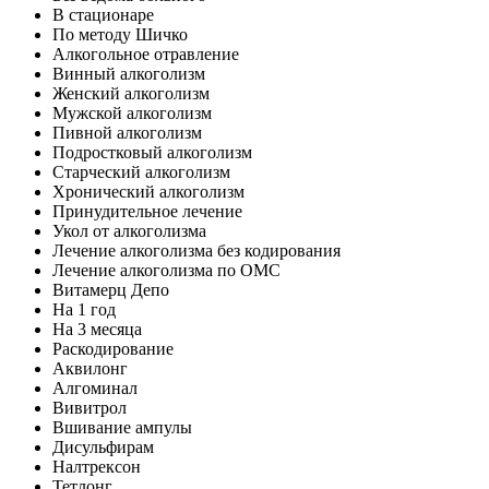
В стационаре
По методу Шичко
Алкогольное отравление
Винный алкоголизм
Женский алкоголизм
Мужской алкоголизм
Пивной алкоголизм
Подростковый алкоголизм
Старческий алкоголизм
Хронический алкоголизм
Принудительное лечение
Укол от алкоголизма
Лечение алкоголизма без кодирования
Лечение алкоголизма по ОМС
Витамерц Депо
На 1 год
На 3 месяца
Раскодирование
Аквилонг
Алгоминал
Вивитрол
Вшивание ампулы
Дисульфирам
Налтрексон
Тетлонг