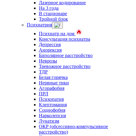
Лазерное кодирование
На 3 года
В стационаре
Тройной блок
Психиатрия
Психиатр на дом
Консультация психиатра
Депрессия
Анорексия
Биполярное расстройство
Неврозы
Тревожное расстройство
ТДР
Белая горячка
Нервные тики
Агорафобия
ПРЛ
Психопатия
Клептомания
Социофобия
Нарколепсия
Лунатизм
ОКР (обсессивно-компульсивное
расстройство)