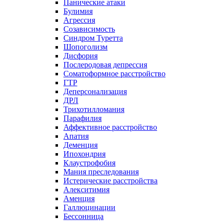
Панические атаки
Булимия
Агрессия
Созависимость
Синдром Туретта
Шопоголизм
Дисфория
Послеродовая депрессия
Соматоформное расстройство
ГТР
Деперсонализация
ДРЛ
Трихотилломания
Парафилия
Аффективное расстройство
Апатия
Деменция
Ипохондрия
Клаустрофобия
Мания преследования
Истерические расстройства
Алекситимия
Аменция
Галлюцинации
Бессонница