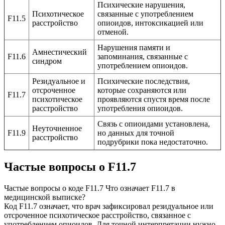
Психические нарушения,
Психотическое
связанные с употреблением
F11.5
расстройство
опиоидов, интоксикацией или
отменой.
Нарушения памяти и
Амнестический
F11.6
запоминания, связанные с
синдром
употреблением опиоидов.
Резидуальное и
Психические последствия,
отсроченное
которые сохраняются или
F11.7
психотическое
проявляются спустя время после
расстройство
употребления опиоидов.
Связь с опиоидами установлена,
Неуточненное
F11.9
но данных для точной
расстройство
подрубрики пока недостаточно.
Частые вопросы
о F11.7
Частые вопросы о коде F11.7 Что означает F11.7 в
медицинской выписке?
Код F11.7 означает, что врач зафиксировал резидуальное или
отсроченное психотическое расстройство, связанное с
употреблением опиоидов. Для точной интерпретации нужно