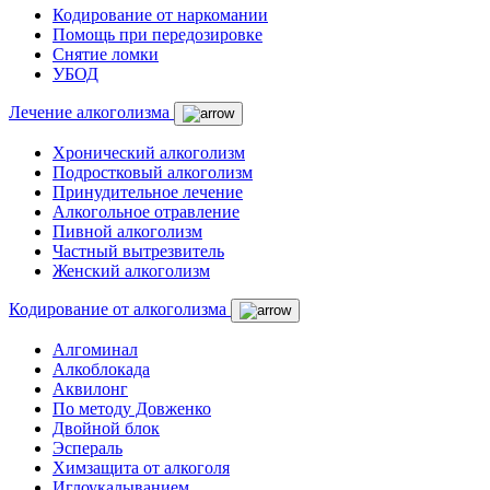
Кодирование от наркомании
Помощь при передозировке
Снятие ломки
УБОД
Лечение алкоголизма
Хронический алкоголизм
Подростковый алкоголизм
Принудительное лечение
Алкогольное отравление
Пивной алкоголизм
Частный вытрезвитель
Женский алкоголизм
Кодирование от алкоголизма
Алгоминал
Алкоблокада
Аквилонг
По методу Довженко
Двойной блок
Эспераль
Химзащита от алкоголя
Иглоукалыванием