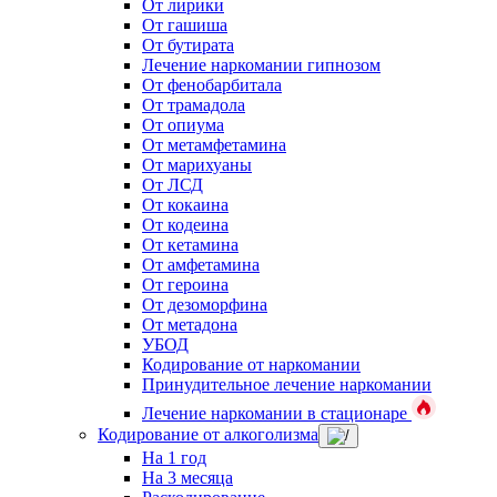
От лирики
От гашиша
От бутирата
Лечение наркомании гипнозом
От фенобарбитала
От трамадола
От опиума
От метамфетамина
От марихуаны
От ЛСД
От кокаина
От кодеина
От кетамина
От амфетамина
От героина
От дезоморфина
От метадона
УБОД
Кодирование от наркомании
Принудительное лечение наркомании
Лечение наркомании в стационаре
Кодирование от алкоголизма
На 1 год
На 3 месяца