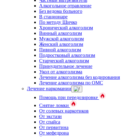
Частный вытрезвитель
Алкогольное отравление
Без ведома больного
В стационаре
По методу Шичко
Хронический алкоголизм
Винный алкоголизм
Мужской алкоголизм
Женский алкоголизм
Пивной алкоголизм
Подростковый алкоголизм
Старческий алкоголизм
Принудительное лечение
Укол от алкоголизма
Лечение алкоголизма без кодирования
Лечение алкоголизма по ОМС
Лечение наркомании
Помощь при передозировке
Снятие ломки
От солевых наркотиков
От экстази
От спайса
От первитина
От мефедрона