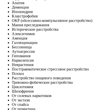
Апатия
Деменция
Ипохондрия
Клаустрофобия
ОКР (обсессивно-компульсивное расстройство)
Мания преследования
Истерические расстройства
Алекситимия
Аменция
Галлюцинации
Бессонница
Аутоагрессия
Гипомания
Нарколепсия
Неврастения
Посттравматическое стрессовое расстройство
Психоз
Расстройство пищевого поведения
Тревожно-фобические расстройства
Циклотимия
Шизофрения
От солевых наркотиков
От экстази
От спайса
От первитина