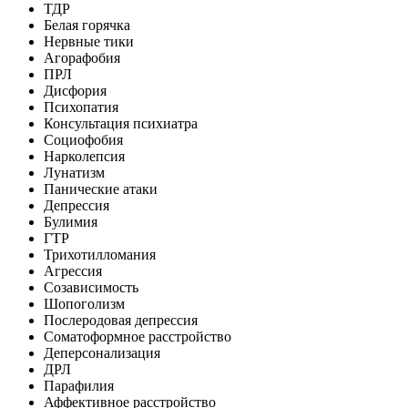
ТДР
Белая горячка
Нервные тики
Агорафобия
ПРЛ
Дисфория
Психопатия
Консультация психиатра
Социофобия
Нарколепсия
Лунатизм
Панические атаки
Депрессия
Булимия
ГТР
Трихотилломания
Агрессия
Созависимость
Шопоголизм
Послеродовая депрессия
Соматоформное расстройство
Деперсонализация
ДРЛ
Парафилия
Аффективное расстройство