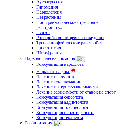
Аутоагрессия
Гипомания
Нарколепсия
Неврастения
Посттравматическое стрессовое
расстройство
Психоз
Расстройство пищевого поведения
Тревожно-фобические расстройства
Циклотимия
Шизофрения
Наркологическая помощь
Консультация нарколога
Нарколог на дом
Лечение игромании
Лечение токсикомании
Лечение интернет-зависимости
Лечение зависимости от ставок на спорт
Консультация сексолога
Консультация аддиктолога
Консультация токсиколога
Консультация психотерапевта
Консультация терапевта
Реабилитация