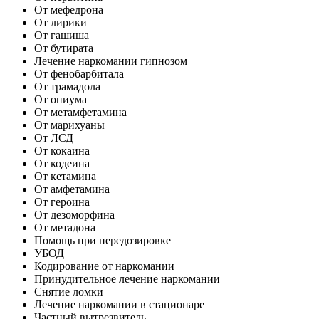
От мефедрона
От лирики
От гашиша
От бутирата
Лечение наркомании гипнозом
От фенобарбитала
От трамадола
От опиума
От метамфетамина
От марихуаны
От ЛСД
От кокаина
От кодеина
От кетамина
От амфетамина
От героина
От дезоморфина
От метадона
Помощь при передозировке
УБОД
Кодирование от наркомании
Принудительное лечение наркомании
Снятие ломки
Лечение наркомании в стационаре
Частный вытрезвитель