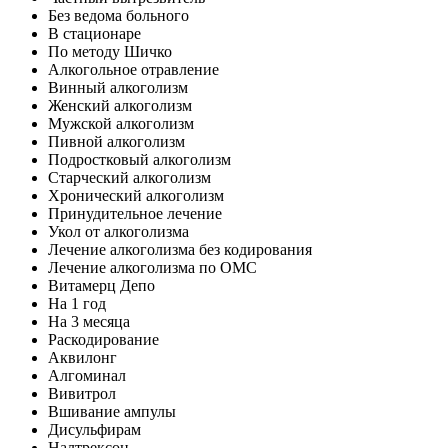
Без ведома больного
В стационаре
По методу Шичко
Алкогольное отравление
Винный алкоголизм
Женский алкоголизм
Мужской алкоголизм
Пивной алкоголизм
Подростковый алкоголизм
Старческий алкоголизм
Хронический алкоголизм
Принудительное лечение
Укол от алкоголизма
Лечение алкоголизма без кодирования
Лечение алкоголизма по ОМС
Витамерц Депо
На 1 год
На 3 месяца
Раскодирование
Аквилонг
Алгоминал
Вивитрол
Вшивание ампулы
Дисульфирам
Налтрексон