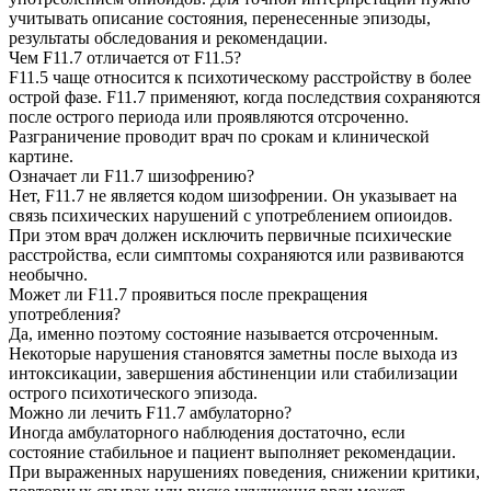
учитывать описание состояния, перенесенные эпизоды,
результаты обследования и рекомендации.
Чем F11.7 отличается от F11.5?
F11.5 чаще относится к психотическому расстройству в более
острой фазе. F11.7 применяют, когда последствия сохраняются
после острого периода или проявляются отсроченно.
Разграничение проводит врач по срокам и клинической
картине.
Означает ли F11.7 шизофрению?
Нет, F11.7 не является кодом шизофрении. Он указывает на
связь психических нарушений с употреблением опиоидов.
При этом врач должен исключить первичные психические
расстройства, если симптомы сохраняются или развиваются
необычно.
Может ли F11.7 проявиться после прекращения
употребления?
Да, именно поэтому состояние называется отсроченным.
Некоторые нарушения становятся заметны после выхода из
интоксикации, завершения абстиненции или стабилизации
острого психотического эпизода.
Можно ли лечить F11.7 амбулаторно?
Иногда амбулаторного наблюдения достаточно, если
состояние стабильное и пациент выполняет рекомендации.
При выраженных нарушениях поведения, снижении критики,