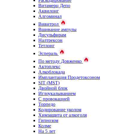
Раскодирование
Витамерц Депо
Аквилонг
Алгоминал
Вивитрол
Вшивание ампулы
Дисульфирам
Налтрексон
Тетлонг
Эспераль
По методу Довженко
Актоплекс
Алкоблокада
Имплантация Продетоксоном
SIT (MST)
Двойной блок
Иглоукалыванием
С провокацией
Торпедо
Кодирование уколом
Химзащита от алкоголя
Гипнозом
Колме
На 5 лет