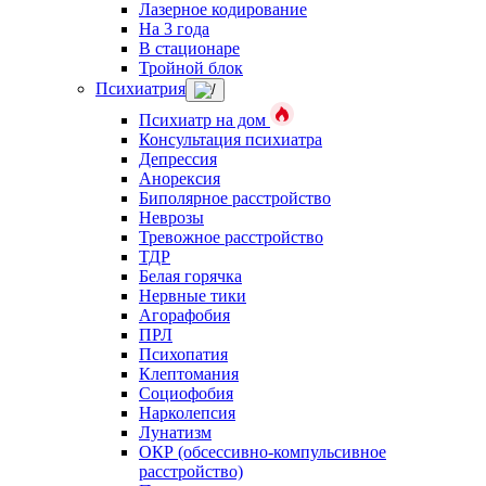
Лазерное кодирование
На 3 года
В стационаре
Тройной блок
Психиатрия
Психиатр на дом
Консультация психиатра
Депрессия
Анорексия
Биполярное расстройство
Неврозы
Тревожное расстройство
ТДР
Белая горячка
Нервные тики
Агорафобия
ПРЛ
Психопатия
Клептомания
Социофобия
Нарколепсия
Лунатизм
ОКР (обсессивно-компульсивное
расстройство)