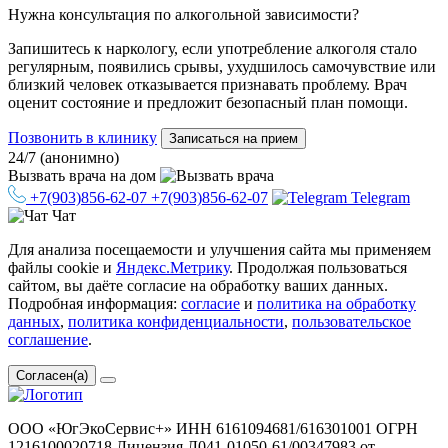
Нужна консультация по алкогольной зависимости?
Запишитесь к наркологу, если употребление алкоголя стало
регулярным, появились срывы, ухудшилось самочувствие или
близкий человек отказывается признавать проблему. Врач
оценит состояние и предложит безопасный план помощи.
Позвонить в клинику
Записаться на прием
24/7 (анонимно)
Вызвать врача
на дом
+7(903)856-62-07
+7(903)856-62-07
Telegram
Чат
Для анализа посещаемости и улучшения сайта мы применяем
файлы cookie и
Яндекс.Метрику
. Продолжая пользоваться
сайтом, вы даёте согласие на обработку ваших данных.
Подробная информация:
согласие
и
политика на обработку
данных
,
политика конфиденциальности
,
пользовательское
соглашение
.
Согласен(а)
ООО «ЮгЭкоСервис+» ИНН 6161094681/616301001 ОГРН
1216100020718 Лицензия Л041-01050-61/00347983 от