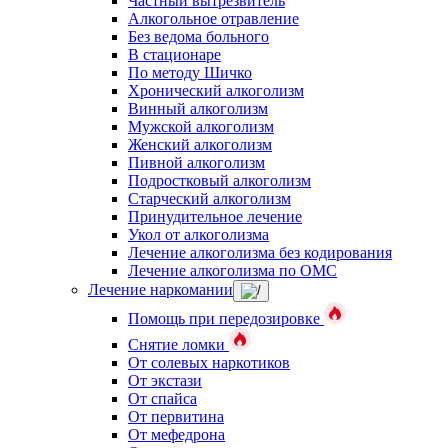
Частный вытрезвитель
Алкогольное отравление
Без ведома больного
В стационаре
По методу Шичко
Хронический алкоголизм
Винный алкоголизм
Мужской алкоголизм
Женский алкоголизм
Пивной алкоголизм
Подростковый алкоголизм
Старческий алкоголизм
Принудительное лечение
Укол от алкоголизма
Лечение алкоголизма без кодирования
Лечение алкоголизма по ОМС
Лечение наркомании
Помощь при передозировке
Снятие ломки
От солевых наркотиков
От экстази
От спайса
От первитина
От мефедрона