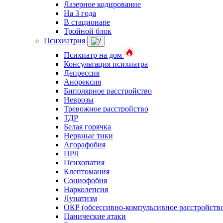
Лазерное кодирование
На 3 года
В стационаре
Тройной блок
Психиатрия
Психиатр на дом
Консультация психиатра
Депрессия
Анорексия
Биполярное расстройство
Неврозы
Тревожное расстройство
ТДР
Белая горячка
Нервные тики
Агорафобия
ПРЛ
Психопатия
Клептомания
Социофобия
Нарколепсия
Лунатизм
ОКР (обсессивно-компульсивное расстройств
Панические атаки