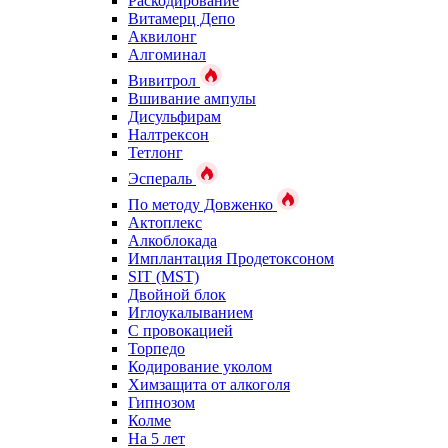
Раскодирование
Витамерц Депо
Аквилонг
Алгоминал
Вивитрол
Вшивание ампулы
Дисульфирам
Налтрексон
Тетлонг
Эспераль
По методу Довженко
Актоплекс
Алкоблокада
Имплантация Продетоксоном
SIT (MST)
Двойной блок
Иглоукалыванием
С провокацией
Торпедо
Кодирование уколом
Химзащита от алкоголя
Гипнозом
Колме
На 5 лет