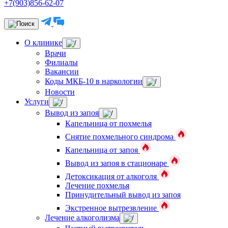
+7(903)856-62-07
О клинике
Врачи
Филиалы
Вакансии
Коды МКБ-10 в наркологии
Новости
Услуги
Вывод из запоя
Капельница от похмелья
Снятие похмельного синдрома
Капельница от запоя
Вывод из запоя в стационаре
Детоксикация от алкоголя
Лечение похмелья
Принудительный вывод из запоя
Экстренное вытрезвление
Лечение алкоголизма