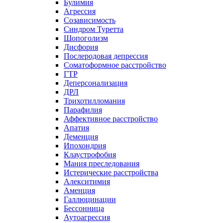
Булимия
Агрессия
Созависимость
Синдром Туретта
Шопоголизм
Дисфория
Послеродовая депрессия
Соматоформное расстройство
ГТР
Деперсонализация
ДРЛ
Трихотилломания
Парафилия
Аффективное расстройство
Апатия
Деменция
Ипохондрия
Клаустрофобия
Мания преследования
Истерические расстройства
Алекситимия
Аменция
Галлюцинации
Бессонница
Аутоагрессия