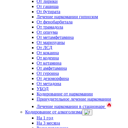
От лирики
От гашиша
От бутирата
Лечение наркомании гипнозом
От фенобарбитала
От трамадола
От опиума
От метамфетамина
От марихуаны
От ЛСД
От кокаина
От кодеина
От кетамина
От амфетамина
От героина
От дезоморфина
От метадона
УБОД
Кодирование от наркомании
Принудительное лечение наркомании
Лечение наркомании в стационаре
Кодирование от алкоголизма
На 1 год
На 3 месяца