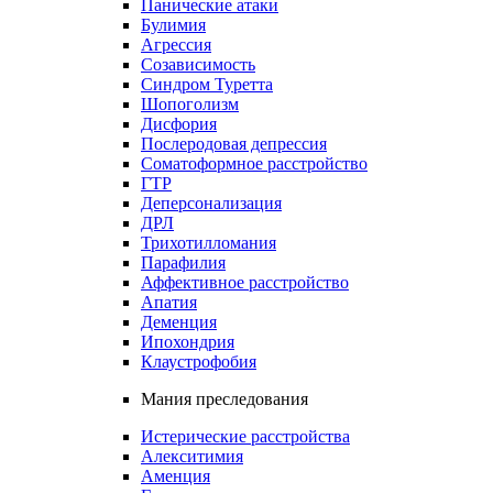
Панические атаки
Булимия
Агрессия
Созависимость
Синдром Туретта
Шопоголизм
Дисфория
Послеродовая депрессия
Соматоформное расстройство
ГТР
Деперсонализация
ДРЛ
Трихотилломания
Парафилия
Аффективное расстройство
Апатия
Деменция
Ипохондрия
Клаустрофобия
Мания преследования
Истерические расстройства
Алекситимия
Аменция