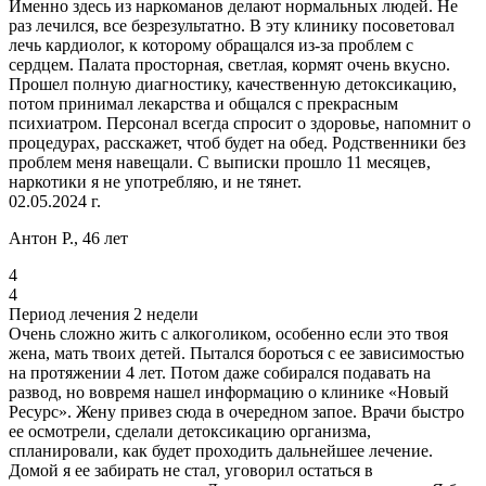
Именно здесь из наркоманов делают нормальных людей. Не
раз лечился, все безрезультатно. В эту клинику посоветовал
лечь кардиолог, к которому обращался из-за проблем с
сердцем. Палата просторная, светлая, кормят очень вкусно.
Прошел полную диагностику, качественную детоксикацию,
потом принимал лекарства и общался с прекрасным
психиатром. Персонал всегда спросит о здоровье, напомнит о
процедурах, расскажет, чтоб будет на обед. Родственники без
проблем меня навещали. С выписки прошло 11 месяцев,
наркотики я не употребляю, и не тянет.
02.05.2024 г.
Антон Р., 46 лет
4
4
Период лечения 2 недели
Очень сложно жить с алкоголиком, особенно если это твоя
жена, мать твоих детей. Пытался бороться с ее зависимостью
на протяжении 4 лет. Потом даже собирался подавать на
развод, но вовремя нашел информацию о клинике «Новый
Ресурс». Жену привез сюда в очередном запое. Врачи быстро
ее осмотрели, сделали детоксикацию организма,
спланировали, как будет проходить дальнейшее лечение.
Домой я ее забирать не стал, уговорил остаться в