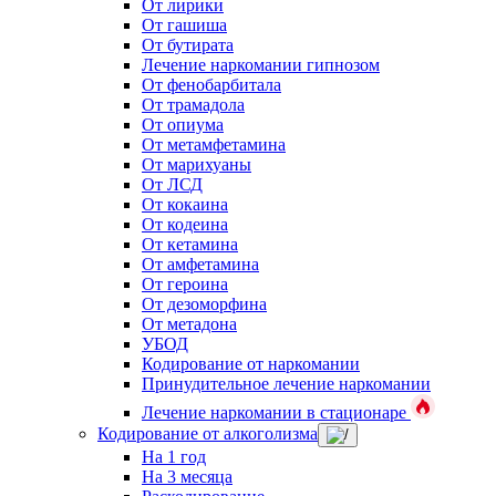
От лирики
От гашиша
От бутирата
Лечение наркомании гипнозом
От фенобарбитала
От трамадола
От опиума
От метамфетамина
От марихуаны
От ЛСД
От кокаина
От кодеина
От кетамина
От амфетамина
От героина
От дезоморфина
От метадона
УБОД
Кодирование от наркомании
Принудительное лечение наркомании
Лечение наркомании в стационаре
Кодирование от алкоголизма
На 1 год
На 3 месяца