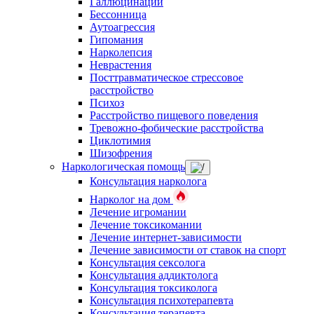
Галлюцинации
Бессонница
Аутоагрессия
Гипомания
Нарколепсия
Неврастения
Посттравматическое стрессовое
расстройство
Психоз
Расстройство пищевого поведения
Тревожно-фобические расстройства
Циклотимия
Шизофрения
Наркологическая помощь
Консультация нарколога
Нарколог на дом
Лечение игромании
Лечение токсикомании
Лечение интернет-зависимости
Лечение зависимости от ставок на спорт
Консультация сексолога
Консультация аддиктолога
Консультация токсиколога
Консультация психотерапевта
Консультация терапевта