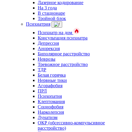
Лазерное кодирование
На 3 года
В стационаре
Тройной блок
Психиатрия
Психиатр на дом
Консультация психиатра
Депрессия
Анорексия
Биполярное расстройство
Неврозы
Тревожное расстройство
ТДР
Белая горячка
Нервные тики
Агорафобия
ПРЛ
Психопатия
Клептомания
Социофобия
Нарколепсия
Лунатизм
ОКР (обсессивно-компульсивное
расстройство)