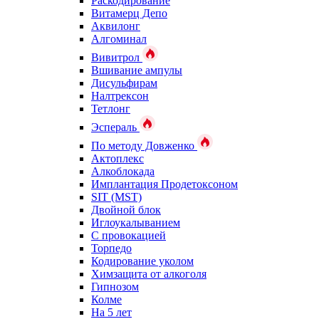
Раскодирование
Витамерц Депо
Аквилонг
Алгоминал
Вивитрол
Вшивание ампулы
Дисульфирам
Налтрексон
Тетлонг
Эспераль
По методу Довженко
Актоплекс
Алкоблокада
Имплантация Продетоксоном
SIT (MST)
Двойной блок
Иглоукалыванием
С провокацией
Торпедо
Кодирование уколом
Химзащита от алкоголя
Гипнозом
Колме
На 5 лет