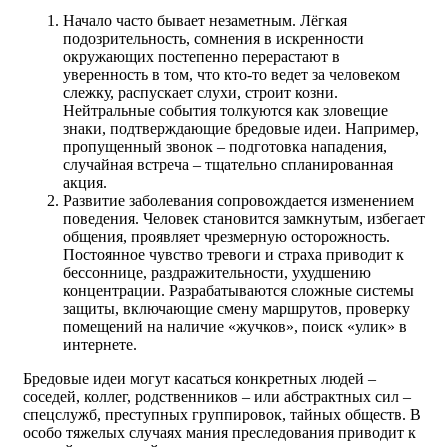
Начало часто бывает незаметным. Лёгкая
подозрительность, сомнения в искренности
окружающих постепенно перерастают в
уверенность в том, что кто-то ведет за человеком
слежку, распускает слухи, строит козни.
Нейтральные события толкуются как зловещие
знаки, подтверждающие бредовые идеи. Например,
пропущенный звонок – подготовка нападения,
случайная встреча – тщательно спланированная
акция.
Развитие заболевания сопровождается изменением
поведения. Человек становится замкнутым, избегает
общения, проявляет чрезмерную осторожность.
Постоянное чувство тревоги и страха приводит к
бессоннице, раздражительности, ухудшению
концентрации. Разрабатываются сложные системы
защиты, включающие смену маршрутов, проверку
помещений на наличие «жучков», поиск «улик» в
интернете.
Бредовые идеи могут касаться конкретных людей –
соседей, коллег, родственников – или абстрактных сил –
спецслужб, преступных группировок, тайных обществ. В
особо тяжелых случаях мания преследования приводит к