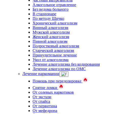
Частный вытрезвитель
Алкогольное отравление
Без ведома больного
В стационаре
По методу Шичко
Хронический алкоголизм
Винный алкоголизм
Мужской алкоголизм
Женский алкоголизм
Пивной алкоголизм
Подростковый алкоголизм
Старческий алкоголизм
Принудительное лечение
Укол от алкоголизма
Лечение алкоголизма без кодирования
Лечение алкоголизма по ОМС
Лечение наркомании
Помощь при передозировке
Снятие ломки
От солевых наркотиков
От экстази
От спайса
От первитина
От мефедрона