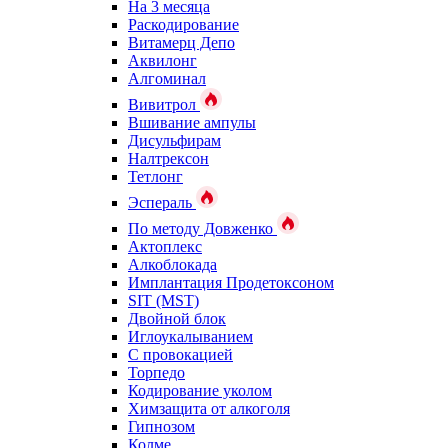
На 3 месяца
Раскодирование
Витамерц Депо
Аквилонг
Алгоминал
Вивитрол
Вшивание ампулы
Дисульфирам
Налтрексон
Тетлонг
Эспераль
По методу Довженко
Актоплекс
Алкоблокада
Имплантация Продетоксоном
SIT (MST)
Двойной блок
Иглоукалыванием
С провокацией
Торпедо
Кодирование уколом
Химзащита от алкоголя
Гипнозом
Колме