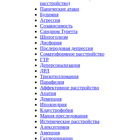
расстройство)
Панические атаки
Булимия
Агрессия
Созависимость
Синдром Туретта
Шопоголизм
Дисфория
Послеродовая депрессия
Соматоформное расстройство
ГТР
Деперсонализация
ДРЛ
Трихотилломания
Парафилия
Аффективное расстройство
Апатия
Деменция
Ипохондрия
Клаустрофобия
Мания преследования
Истерические расстройства
Алекситимия
Аменция
Галлюцинации