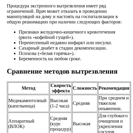
Процедура экстренного вытрезвления имеет ряд
ограничений. Врач может отказать в проведении
манипуляций на дому и настоять на госпитализации в
общую реанимацию при наличии следующих факторов:
Признаки желудочно-кишечного кровотечения
(рвота «кофейной гущей»).
Перенесенный недавно инфаркт или инсульт.
Сахарный диабет в стадии декомпенсации.
Психозы («белая горячка»).
Беременность на любом сроке.
Сравнение методов вытрезвления
Скорость
Метод
Сложность
Рекомендация
эффекта
При среднем и
Медикаментозный
Высокая
Средняя
тяжелом
(капельница)
(1-2 часа)
опьянении.
Для глубокого
Средняя
Аппаратный
очищения и
(курс
Высокая
(ВЛОК)
укрепления
процедур)
сосудов.