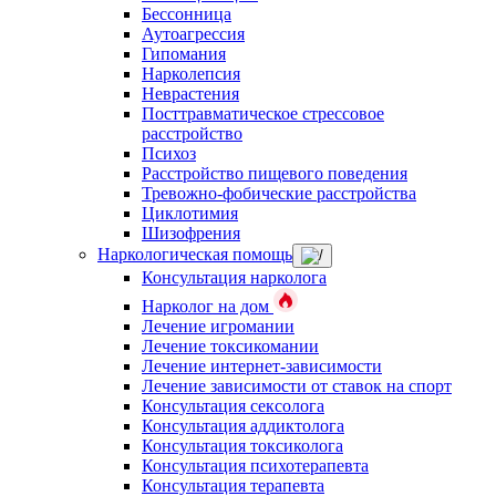
Бессонница
Аутоагрессия
Гипомания
Нарколепсия
Неврастения
Посттравматическое стрессовое
расстройство
Психоз
Расстройство пищевого поведения
Тревожно-фобические расстройства
Циклотимия
Шизофрения
Наркологическая помощь
Консультация нарколога
Нарколог на дом
Лечение игромании
Лечение токсикомании
Лечение интернет-зависимости
Лечение зависимости от ставок на спорт
Консультация сексолога
Консультация аддиктолога
Консультация токсиколога
Консультация психотерапевта
Консультация терапевта