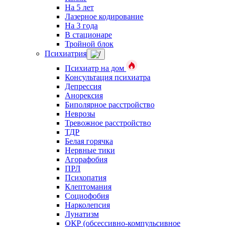
На 5 лет
Лазерное кодирование
На 3 года
В стационаре
Тройной блок
Психиатрия
Психиатр на дом
Консультация психиатра
Депрессия
Анорексия
Биполярное расстройство
Неврозы
Тревожное расстройство
ТДР
Белая горячка
Нервные тики
Агорафобия
ПРЛ
Психопатия
Клептомания
Социофобия
Нарколепсия
Лунатизм
ОКР (обсессивно-компульсивное