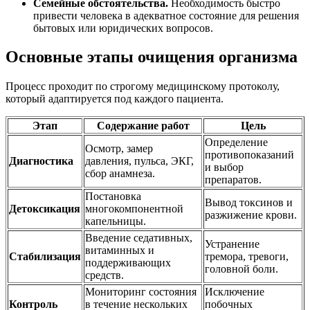
Семейные обстоятельства.
Необходимость быстро
привести человека в адекватное состояние для решения
бытовых или юридических вопросов.
Основные этапы очищения организма
Процесс проходит по строгому медицинскому протоколу,
который адаптируется под каждого пациента.
Этап
Содержание работ
Цель
Определение
Осмотр, замер
противопоказаний
Диагностика
давления, пульса, ЭКГ,
и выбор
сбор анамнеза.
препаратов.
Постановка
Вывод токсинов и
Детоксикация
многокомпонентной
разжижение крови.
капельницы.
Введение седативных,
Устранение
витаминных и
Стабилизация
тремора, тревоги,
поддерживающих
головной боли.
средств.
Мониторинг состояния
Исключение
Контроль
в течение нескольких
побочных