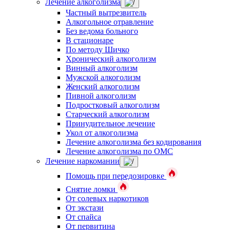
Лечение алкоголизма
Частный вытрезвитель
Алкогольное отравление
Без ведома больного
В стационаре
По методу Шичко
Хронический алкоголизм
Винный алкоголизм
Мужской алкоголизм
Женский алкоголизм
Пивной алкоголизм
Подростковый алкоголизм
Старческий алкоголизм
Принудительное лечение
Укол от алкоголизма
Лечение алкоголизма без кодирования
Лечение алкоголизма по ОМС
Лечение наркомании
Помощь при передозировке
Снятие ломки
От солевых наркотиков
От экстази
От спайса
От первитина