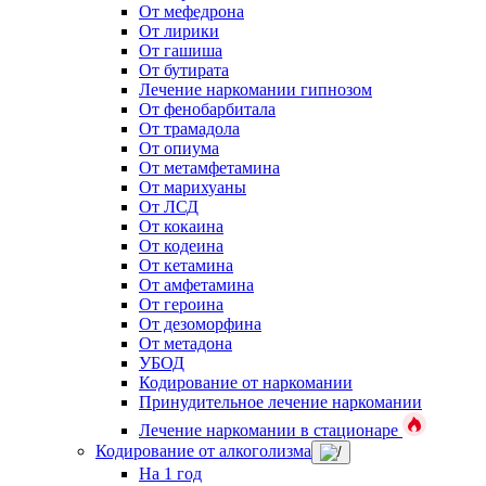
От мефедрона
От лирики
От гашиша
От бутирата
Лечение наркомании гипнозом
От фенобарбитала
От трамадола
От опиума
От метамфетамина
От марихуаны
От ЛСД
От кокаина
От кодеина
От кетамина
От амфетамина
От героина
От дезоморфина
От метадона
УБОД
Кодирование от наркомании
Принудительное лечение наркомании
Лечение наркомании в стационаре
Кодирование от алкоголизма
На 1 год