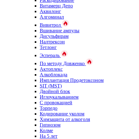
Раскодирование
Витамерц Депо
Аквилонг
Алгоминал
Вивитрол
Вшивание ампулы
Дисульфирам
Налтрексон
Тетлонг
Эспераль
По методу Довженко
Актоплекс
Алкоблокада
Имплантация Продетоксоном
SIT (MST)
Двойной блок
Иглоукалыванием
С провокацией
Торпедо
Кодирование уколом
Химзащита от алкоголя
Гипнозом
Колме
На 5 лет