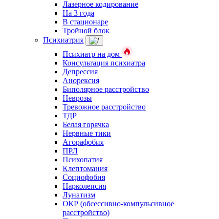
Лазерное кодирование
На 3 года
В стационаре
Тройной блок
Психиатрия
Психиатр на дом
Консультация психиатра
Депрессия
Анорексия
Биполярное расстройство
Неврозы
Тревожное расстройство
ТДР
Белая горячка
Нервные тики
Агорафобия
ПРЛ
Психопатия
Клептомания
Социофобия
Нарколепсия
Лунатизм
ОКР (обсессивно-компульсивное
расстройство)