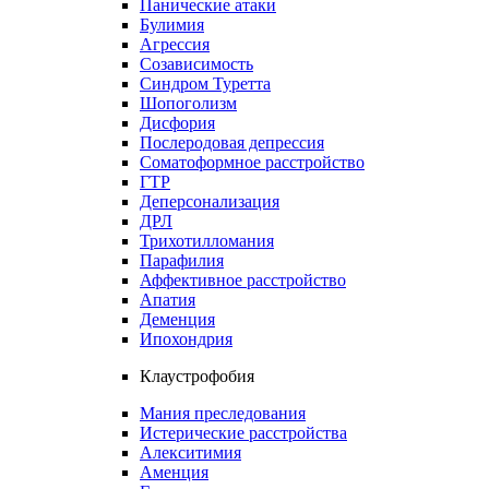
Панические атаки
Булимия
Агрессия
Созависимость
Синдром Туретта
Шопоголизм
Дисфория
Послеродовая депрессия
Соматоформное расстройство
ГТР
Деперсонализация
ДРЛ
Трихотилломания
Парафилия
Аффективное расстройство
Апатия
Деменция
Ипохондрия
Клаустрофобия
Мания преследования
Истерические расстройства
Алекситимия
Аменция