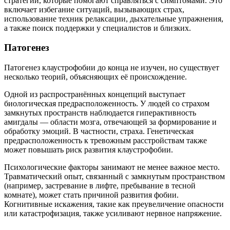
стратегии, которые помогают справляться с симптомами. Это
включает избегание ситуаций, вызывающих страх,
использование техник релаксации, дыхательные упражнения,
а также поиск поддержки у специалистов и близких.
Патогенез
Патогенез клаустрофобии до конца не изучен, но существует
несколько теорий, объясняющих её происхождение.
Одной из распространённых концепций выступает
биологическая предрасположенность. У людей со страхом
замкнутых пространств наблюдается гиперактивность
амигдалы — области мозга, отвечающей за формирование и
обработку эмоций. В частности, страха. Генетическая
предрасположенность к тревожным расстройствам также
может повышать риск развития клаустрофобии.
Психологические факторы занимают не менее важное место.
Травматический опыт, связанный с замкнутым пространством
(например, застревание в лифте, пребывание в тесной
комнате), может стать причиной развития фобии.
Когнитивные искажения, такие как преувеличение опасности
или катастрофизация, также усиливают нервное напряжение.