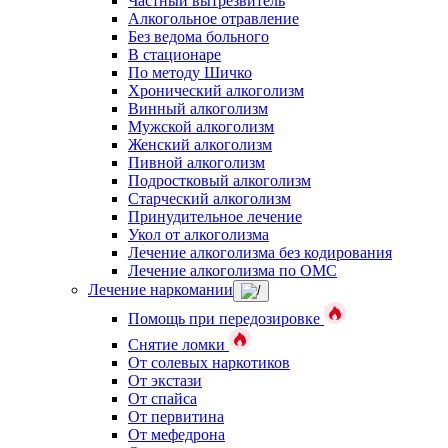
Частный вытрезвитель
Алкогольное отравление
Без ведома больного
В стационаре
По методу Шичко
Хронический алкоголизм
Винный алкоголизм
Мужской алкоголизм
Женский алкоголизм
Пивной алкоголизм
Подростковый алкоголизм
Старческий алкоголизм
Принудительное лечение
Укол от алкоголизма
Лечение алкоголизма без кодирования
Лечение алкоголизма по ОМС
Лечение наркомании
Помощь при передозировке
Снятие ломки
От солевых наркотиков
От экстази
От спайса
От первитина
От мефедрона