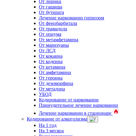
От лирики
От гашиша
От бутирата
Лечение наркомании гипнозом
От фенобарбитала
От трамадола
От опиума
От метамфетамина
От марихуаны
От ЛСД
От кокаина
От кодеина
От кетамина
От амфетамина
От героина
От дезоморфина
От метадона
УБОД
Кодирование от наркомании
Принудительное лечение наркомании
Лечение наркомании в стационаре
Кодирование от алкоголизма
На 1 год
На 3 месяца