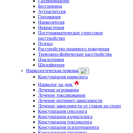
Галлюцинации
Бессонница
Аутоагрессия
Гипомания
Нарколепсия
Неврастения
Посттравматическое стрессовое
расстройство
Психоз
Расстройство пищевого поведения
Тревожно-фобические расстройства
Циклотимия
Шизофрения
Наркологическая помощь
Консультация нарколога
Нарколог на дом
Лечение игромании
Лечение токсикомании
Лечение интернет-зависимости
Лечение зависимости от ставок на спорт
Консультация сексолога
Консультация аддиктолога
Консультация токсиколога
Консультация психотерапевта
Консультация терапевта