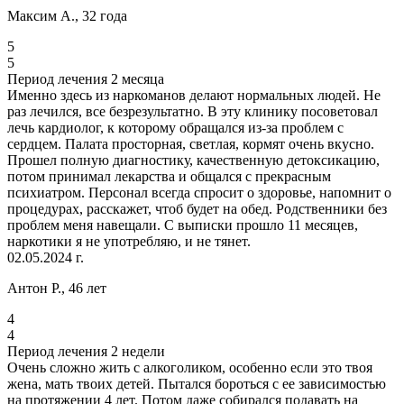
Максим А., 32 года
5
5
Период лечения 2 месяца
Именно здесь из наркоманов делают нормальных людей. Не
раз лечился, все безрезультатно. В эту клинику посоветовал
лечь кардиолог, к которому обращался из-за проблем с
сердцем. Палата просторная, светлая, кормят очень вкусно.
Прошел полную диагностику, качественную детоксикацию,
потом принимал лекарства и общался с прекрасным
психиатром. Персонал всегда спросит о здоровье, напомнит о
процедурах, расскажет, чтоб будет на обед. Родственники без
проблем меня навещали. С выписки прошло 11 месяцев,
наркотики я не употребляю, и не тянет.
02.05.2024 г.
Антон Р., 46 лет
4
4
Период лечения 2 недели
Очень сложно жить с алкоголиком, особенно если это твоя
жена, мать твоих детей. Пытался бороться с ее зависимостью
на протяжении 4 лет. Потом даже собирался подавать на