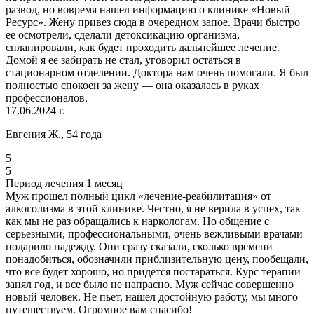
развод, но вовремя нашел информацию о клинике «Новый
Ресурс». Жену привез сюда в очередном запое. Врачи быстро
ее осмотрели, сделали детоксикацию организма,
спланировали, как будет проходить дальнейшее лечение.
Домой я ее забирать не стал, уговорил остаться в
стационарном отделении. Доктора нам очень помогали. Я был
полностью спокоен за жену — она оказалась в руках
профессионалов.
17.06.2024 г.
Евгения Ж., 54 года
5
5
Период лечения 1 месяц
Муж прошел полный цикл «лечение-реабилитация» от
алкоголизма в этой клинике. Честно, я не верила в успех, так
как мы не раз обращались к наркологам. Но общение с
серьезными, профессиональными, очень вежливыми врачами
подарило надежду. Они сразу сказали, сколько времени
понадобиться, обозначили приблизительную цену, пообещали,
что все будет хорошо, но придется постараться. Курс терапии
занял год, и все было не напрасно. Муж сейчас совершенно
новый человек. Не пьет, нашел достойную работу, мы много
путешествуем. Огромное вам спасибо!