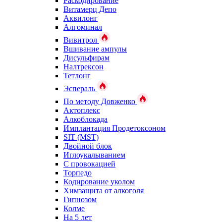
Раскодирование
Витамерц Депо
Аквилонг
Алгоминал
Вивитрол
Вшивание ампулы
Дисульфирам
Налтрексон
Тетлонг
Эспераль
По методу Довженко
Актоплекс
Алкоблокада
Имплантация Продетоксоном
SIT (MST)
Двойной блок
Иглоукалыванием
С провокацией
Торпедо
Кодирование уколом
Химзащита от алкоголя
Гипнозом
Колме
На 5 лет