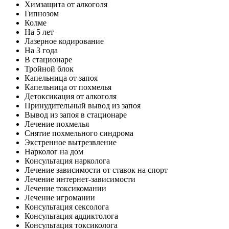
Химзащита от алкоголя
Гипнозом
Колме
На 5 лет
Лазерное кодирование
На 3 года
В стационаре
Тройной блок
Капельница от запоя
Капельница от похмелья
Детоксикация от алкоголя
Принудительный вывод из запоя
Вывод из запоя в стационаре
Лечение похмелья
Снятие похмельного синдрома
Экстренное вытрезвление
Нарколог на дом
Консультация нарколога
Лечение зависимости от ставок на спорт
Лечение интернет-зависимости
Лечение токсикомании
Лечение игромании
Консультация сексолога
Консультация аддиктолога
Консультация токсиколога