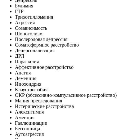
Депрессия
Булимия
ГТР
Трихотилломания
Агрессия
Созависимость
Шопоголизм
Послеродовая депрессия
Соматоформное расстройство
Деперсонализация
ДРЛ
Парафилия
Аффективное расстройство
Апатия
Деменция
Ипохондрия
Клаустрофобия
ОКР (обсессивно-компульсивное расстройство)
Мания преследования
Истерические расстройства
Алекситимия
Аменция
Галлюцинации
Бессонница
Аутоагрессия