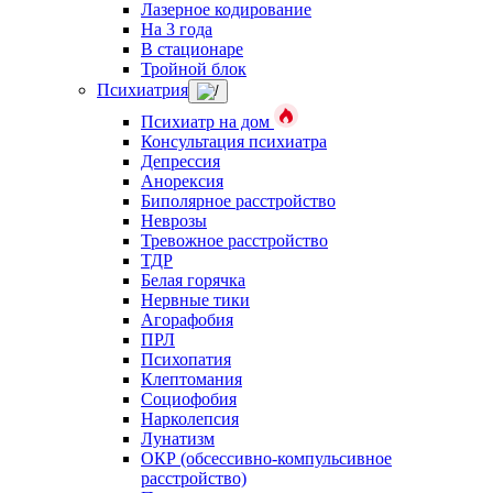
Лазерное кодирование
На 3 года
В стационаре
Тройной блок
Психиатрия
Психиатр на дом
Консультация психиатра
Депрессия
Анорексия
Биполярное расстройство
Неврозы
Тревожное расстройство
ТДР
Белая горячка
Нервные тики
Агорафобия
ПРЛ
Психопатия
Клептомания
Социофобия
Нарколепсия
Лунатизм
ОКР (обсессивно-компульсивное
расстройство)