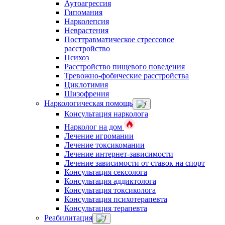
Аутоагрессия
Гипомания
Нарколепсия
Неврастения
Посттравматическое стрессовое
расстройство
Психоз
Расстройство пищевого поведения
Тревожно-фобические расстройства
Циклотимия
Шизофрения
Наркологическая помощь
Консультация нарколога
Нарколог на дом
Лечение игромании
Лечение токсикомании
Лечение интернет-зависимости
Лечение зависимости от ставок на спорт
Консультация сексолога
Консультация аддиктолога
Консультация токсиколога
Консультация психотерапевта
Консультация терапевта
Реабилитация