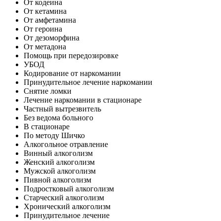
От кодеина
От кетамина
От амфетамина
От героина
От дезоморфина
От метадона
Помощь при передозировке
УБОД
Кодирование от наркомании
Принудительное лечение наркомании
Снятие ломки
Лечение наркомании в стационаре
Частный вытрезвитель
Без ведома больного
В стационаре
По методу Шичко
Алкогольное отравление
Винный алкоголизм
Женский алкоголизм
Мужской алкоголизм
Пивной алкоголизм
Подростковый алкоголизм
Старческий алкоголизм
Хронический алкоголизм
Принудительное лечение