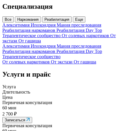
Специализация
Все
Наркомания
Реабилитация
Еще
Алекситимия
Ипохондрия
Мания преследования
Реабилитация наркоманов
Реабилитация Day Top
Терапевтическое сообщество
От солевых наркотиков
От
экстази
От гашиша
Алекситимия
Ипохондрия
Мания преследования
Реабилитация наркоманов
Реабилитация Day Top
Терапевтическое сообщество
От солевых наркотиков
От экстази
От гашиша
Услуги и прайс
Услуга
Длительность
Цена
Первичная консультация
60 мин
2 700 ₽
Записаться
Первичная консультация
60 мин