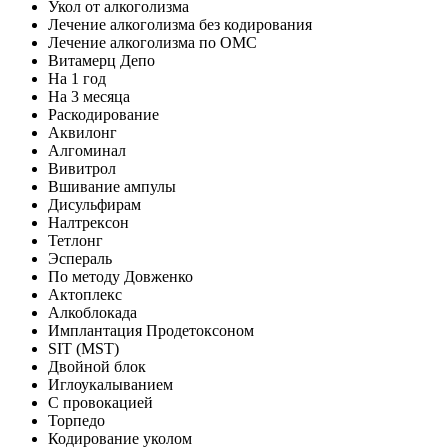
Укол от алкоголизма
Лечение алкоголизма без кодирования
Лечение алкоголизма по ОМС
Витамерц Депо
На 1 год
На 3 месяца
Раскодирование
Аквилонг
Алгоминал
Вивитрол
Вшивание ампулы
Дисульфирам
Налтрексон
Тетлонг
Эспераль
По методу Довженко
Актоплекс
Алкоблокада
Имплантация Продетоксоном
SIT (MST)
Двойной блок
Иглоукалыванием
С провокацией
Торпедо
Кодирование уколом