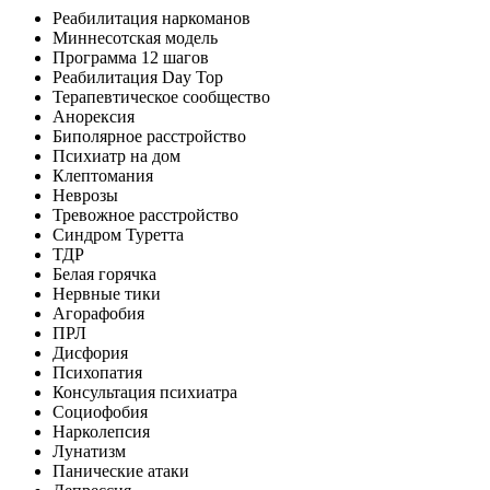
Реабилитация наркоманов
Миннесотская модель
Программа 12 шагов
Реабилитация Day Top
Терапевтическое сообщество
Анорексия
Биполярное расстройство
Психиатр на дом
Клептомания
Неврозы
Тревожное расстройство
Синдром Туретта
ТДР
Белая горячка
Нервные тики
Агорафобия
ПРЛ
Дисфория
Психопатия
Консультация психиатра
Социофобия
Нарколепсия
Лунатизм
Панические атаки