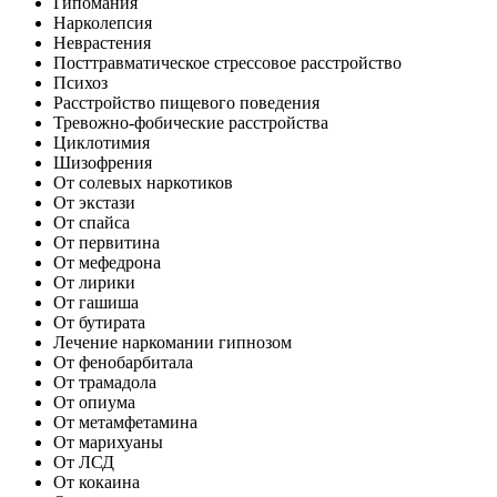
Гипомания
Нарколепсия
Неврастения
Посттравматическое стрессовое расстройство
Психоз
Расстройство пищевого поведения
Тревожно-фобические расстройства
Циклотимия
Шизофрения
От солевых наркотиков
От экстази
От спайса
От первитина
От мефедрона
От лирики
От гашиша
От бутирата
Лечение наркомании гипнозом
От фенобарбитала
От трамадола
От опиума
От метамфетамина
От марихуаны
От ЛСД
От кокаина