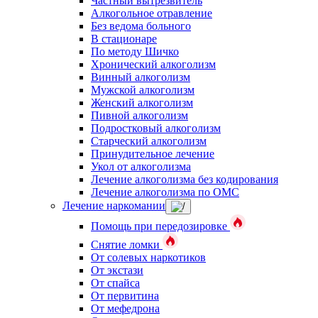
Частный вытрезвитель
Алкогольное отравление
Без ведома больного
В стационаре
По методу Шичко
Хронический алкоголизм
Винный алкоголизм
Мужской алкоголизм
Женский алкоголизм
Пивной алкоголизм
Подростковый алкоголизм
Старческий алкоголизм
Принудительное лечение
Укол от алкоголизма
Лечение алкоголизма без кодирования
Лечение алкоголизма по ОМС
Лечение наркомании
Помощь при передозировке
Снятие ломки
От солевых наркотиков
От экстази
От спайса
От первитина
От мефедрона