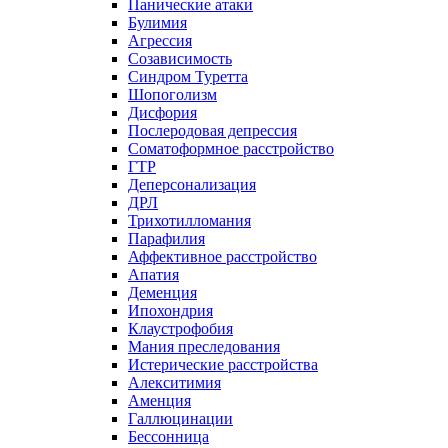
Панические атаки
Булимия
Агрессия
Созависимость
Синдром Туретта
Шопоголизм
Дисфория
Послеродовая депрессия
Соматоформное расстройство
ГТР
Деперсонализация
ДРЛ
Трихотилломания
Парафилия
Аффективное расстройство
Апатия
Деменция
Ипохондрия
Клаустрофобия
Мания преследования
Истерические расстройства
Алекситимия
Аменция
Галлюцинации
Бессонница