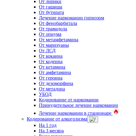
От лирики
От гашиша
От бутирата
Лечение наркомании гипнозом
От фенобарбитала
От трамадола
От опиума
От метамфетамина
От марихуаны
От ЛСД
От кокаина
От кодеина
От кетамина
От амфетамина
От героина
От дезоморфина
От метадона
УБОД
Кодирование от наркомании
Принудительное лечение наркомании
Лечение наркомании в стационаре
Кодирование от алкоголизма
На 1 год
На 3 месяца