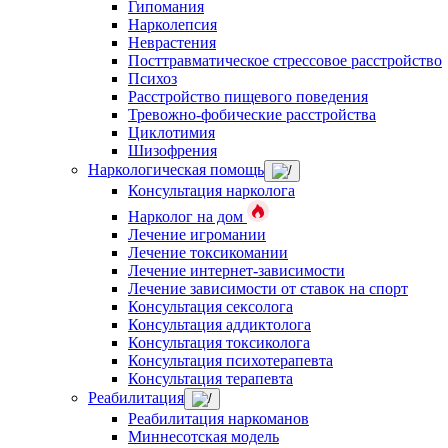
Гипомания
Нарколепсия
Неврастения
Посттравматическое стрессовое расстройство
Психоз
Расстройство пищевого поведения
Тревожно-фобические расстройства
Циклотимия
Шизофрения
Наркологическая помощь
Консультация нарколога
Нарколог на дом
Лечение игромании
Лечение токсикомании
Лечение интернет-зависимости
Лечение зависимости от ставок на спорт
Консультация сексолога
Консультация аддиктолога
Консультация токсиколога
Консультация психотерапевта
Консультация терапевта
Реабилитация
Реабилитация наркоманов
Миннесотская модель