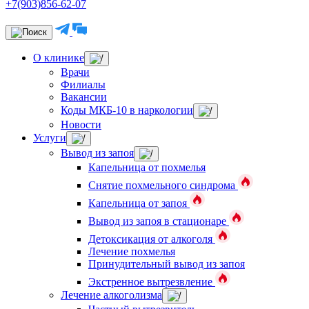
+7(903)856-62-07
О клинике
Врачи
Филиалы
Вакансии
Коды МКБ-10 в наркологии
Новости
Услуги
Вывод из запоя
Капельница от похмелья
Снятие похмельного синдрома
Капельница от запоя
Вывод из запоя в стационаре
Детоксикация от алкоголя
Лечение похмелья
Принудительный вывод из запоя
Экстренное вытрезвление
Лечение алкоголизма