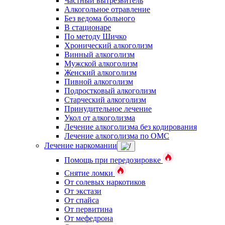
Частный вытрезвитель
Алкогольное отравление
Без ведома больного
В стационаре
По методу Шичко
Хронический алкоголизм
Винный алкоголизм
Мужской алкоголизм
Женский алкоголизм
Пивной алкоголизм
Подростковый алкоголизм
Старческий алкоголизм
Принудительное лечение
Укол от алкоголизма
Лечение алкоголизма без кодирования
Лечение алкоголизма по ОМС
Лечение наркомании
Помощь при передозировке
Снятие ломки
От солевых наркотиков
От экстази
От спайса
От первитина
От мефедрона