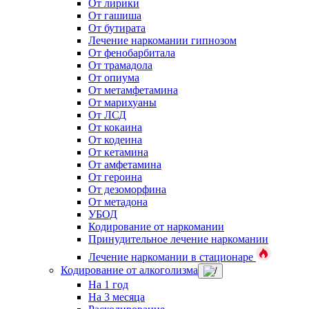
От лирики
От гашиша
От бутирата
Лечение наркомании гипнозом
От фенобарбитала
От трамадола
От опиума
От метамфетамина
От марихуаны
От ЛСД
От кокаина
От кодеина
От кетамина
От амфетамина
От героина
От дезоморфина
От метадона
УБОД
Кодирование от наркомании
Принудительное лечение наркомании
Лечение наркомании в стационаре
Кодирование от алкоголизма
На 1 год
На 3 месяца