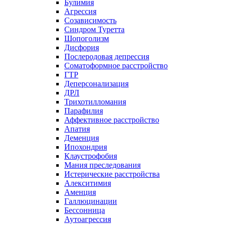
Булимия
Агрессия
Созависимость
Синдром Туретта
Шопоголизм
Дисфория
Послеродовая депрессия
Соматоформное расстройство
ГТР
Деперсонализация
ДРЛ
Трихотилломания
Парафилия
Аффективное расстройство
Апатия
Деменция
Ипохондрия
Клаустрофобия
Мания преследования
Истерические расстройства
Алекситимия
Аменция
Галлюцинации
Бессонница
Аутоагрессия