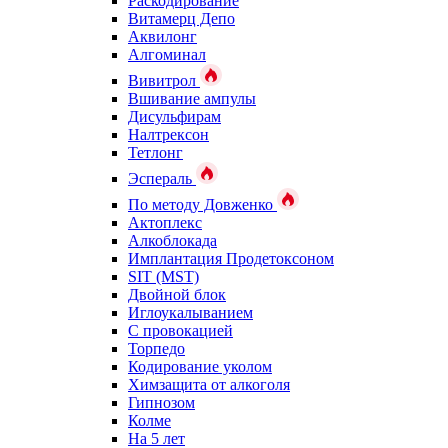
Раскодирование
Витамерц Депо
Аквилонг
Алгоминал
Вивитрол
Вшивание ампулы
Дисульфирам
Налтрексон
Тетлонг
Эспераль
По методу Довженко
Актоплекс
Алкоблокада
Имплантация Продетоксоном
SIT (MST)
Двойной блок
Иглоукалыванием
С провокацией
Торпедо
Кодирование уколом
Химзащита от алкоголя
Гипнозом
Колме
На 5 лет