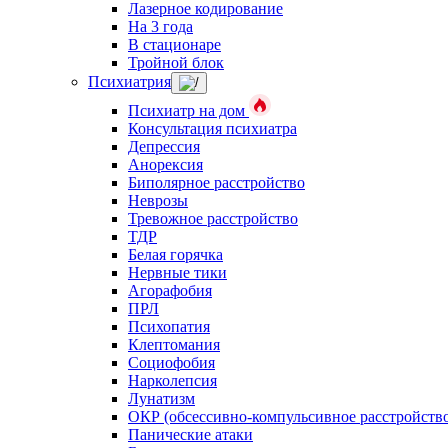
Лазерное кодирование
На 3 года
В стационаре
Тройной блок
Психиатрия
Психиатр на дом
Консультация психиатра
Депрессия
Анорексия
Биполярное расстройство
Неврозы
Тревожное расстройство
ТДР
Белая горячка
Нервные тики
Агорафобия
ПРЛ
Психопатия
Клептомания
Социофобия
Нарколепсия
Лунатизм
ОКР (обсессивно-компульсивное расстройств
Панические атаки