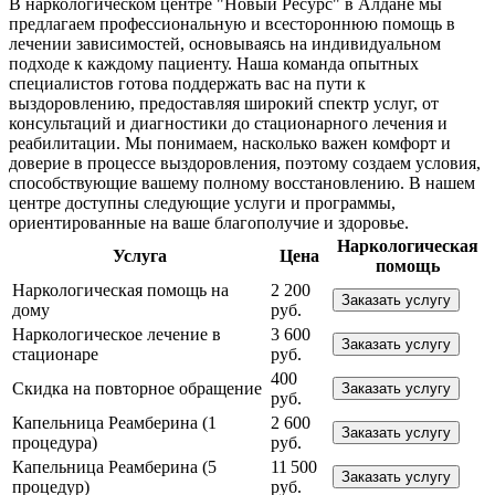
В наркологическом центре "Новый Ресурс" в Алдане мы
предлагаем профессиональную и всестороннюю помощь в
лечении зависимостей, основываясь на индивидуальном
подходе к каждому пациенту. Наша команда опытных
специалистов готова поддержать вас на пути к
выздоровлению, предоставляя широкий спектр услуг, от
консультаций и диагностики до стационарного лечения и
реабилитации. Мы понимаем, насколько важен комфорт и
доверие в процессе выздоровления, поэтому создаем условия,
способствующие вашему полному восстановлению. В нашем
центре доступны следующие услуги и программы,
ориентированные на ваше благополучие и здоровье.
Наркологическая
Услуга
Цена
помощь
Наркологическая помощь на
2 200
Заказать услугу
дому
руб.
Наркологическое лечение в
3 600
Заказать услугу
стационаре
руб.
400
Скидка на повторное обращение
Заказать услугу
руб.
Капельница Реамберина (1
2 600
Заказать услугу
процедура)
руб.
Капельница Реамберина (5
11 500
Заказать услугу
процедур)
руб.