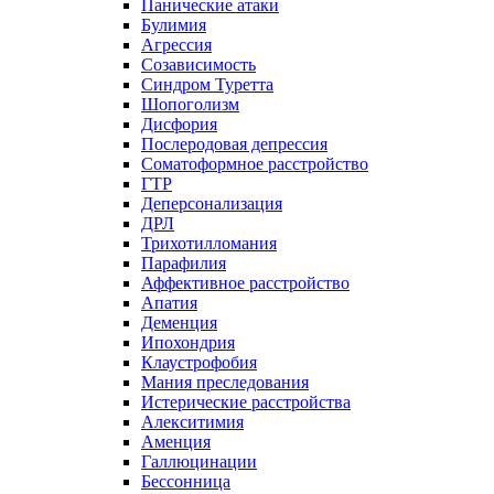
Панические атаки
Булимия
Агрессия
Созависимость
Синдром Туретта
Шопоголизм
Дисфория
Послеродовая депрессия
Соматоформное расстройство
ГТР
Деперсонализация
ДРЛ
Трихотилломания
Парафилия
Аффективное расстройство
Апатия
Деменция
Ипохондрия
Клаустрофобия
Мания преследования
Истерические расстройства
Алекситимия
Аменция
Галлюцинации
Бессонница