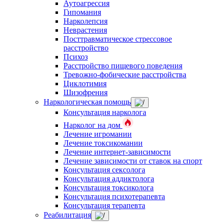
Аутоагрессия
Гипомания
Нарколепсия
Неврастения
Посттравматическое стрессовое
расстройство
Психоз
Расстройство пищевого поведения
Тревожно-фобические расстройства
Циклотимия
Шизофрения
Наркологическая помощь
Консультация нарколога
Нарколог на дом
Лечение игромании
Лечение токсикомании
Лечение интернет-зависимости
Лечение зависимости от ставок на спорт
Консультация сексолога
Консультация аддиктолога
Консультация токсиколога
Консультация психотерапевта
Консультация терапевта
Реабилитация