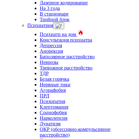
Лазерное кодирование
На 3 года
В стационаре
Тройной блок
Психиатрия
Психиатр на дом
Консультация психиатра
Депрессия
Анорексия
Биполярное расстройство
Неврозы
Тревожное расстройство
ТДР
Белая горячка
Нервные тики
Агорафобия
ПРЛ
Психопатия
Клептомания
Социофобия
Нарколепсия
Лунатизм
ОКР (обсессивно-компульсивное
расстройство)