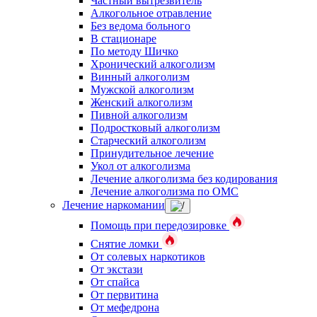
Частный вытрезвитель
Алкогольное отравление
Без ведома больного
В стационаре
По методу Шичко
Хронический алкоголизм
Винный алкоголизм
Мужской алкоголизм
Женский алкоголизм
Пивной алкоголизм
Подростковый алкоголизм
Старческий алкоголизм
Принудительное лечение
Укол от алкоголизма
Лечение алкоголизма без кодирования
Лечение алкоголизма по ОМС
Лечение наркомании
Помощь при передозировке
Снятие ломки
От солевых наркотиков
От экстази
От спайса
От первитина
От мефедрона