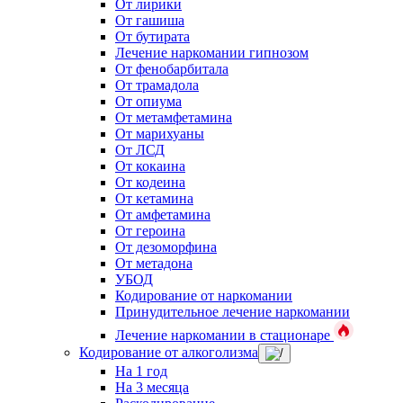
От лирики
От гашиша
От бутирата
Лечение наркомании гипнозом
От фенобарбитала
От трамадола
От опиума
От метамфетамина
От марихуаны
От ЛСД
От кокаина
От кодеина
От кетамина
От амфетамина
От героина
От дезоморфина
От метадона
УБОД
Кодирование от наркомании
Принудительное лечение наркомании
Лечение наркомании в стационаре
Кодирование от алкоголизма
На 1 год
На 3 месяца