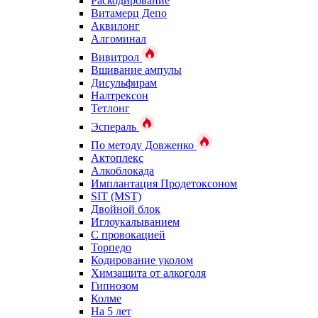
Раскодирование
Витамерц Депо
Аквилонг
Алгоминал
Вивитрол
Вшивание ампулы
Дисульфирам
Налтрексон
Тетлонг
Эспераль
По методу Довженко
Актоплекс
Алкоблокада
Имплантация Продетоксоном
SIT (MST)
Двойной блок
Иглоукалыванием
С провокацией
Торпедо
Кодирование уколом
Химзащита от алкоголя
Гипнозом
Колме
На 5 лет